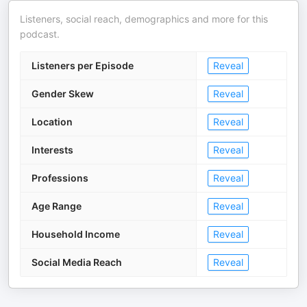
Listeners, social reach, demographics and more for this
podcast.
Listeners per Episode
Reveal
Gender Skew
Reveal
Location
Reveal
Interests
Reveal
Professions
Reveal
Age Range
Reveal
Household Income
Reveal
Social Media Reach
Reveal