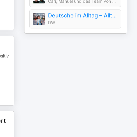
Cari, Manuel und das Team von Easy German
Deutsche im Alltag – Alltagsdeutsch | Audios | DW Deutsch lernen
DW
sitiv
rt