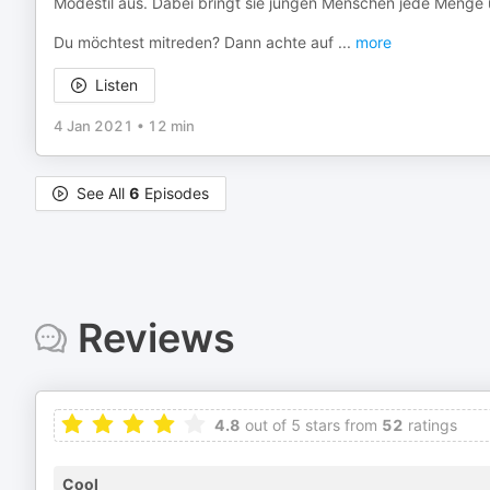
Modestil aus. Dabei bringt sie jungen Menschen jede Menge ü
Du möchtest mitreden? Dann achte auf
...
more
Listen
4 Jan 2021
•
12 min
See All
6
Episodes
Reviews
4.8
out of 5 stars from
52
ratings
Cool