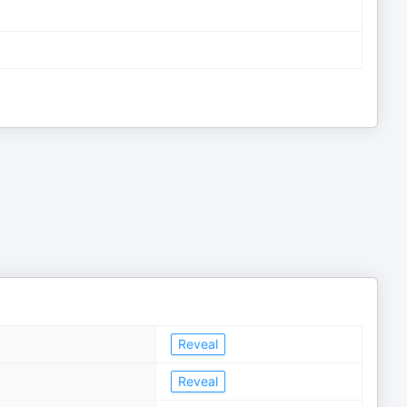
Reveal
Reveal