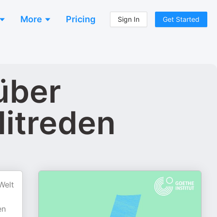
More
Pricing
Sign In
Get Started
über
Mitreden
Welt
en