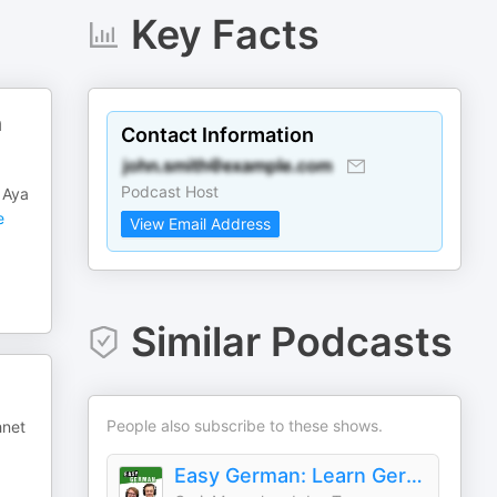
Key Facts
n
Contact Information
Podcast Host
 Aya
e
View Email Address
Similar Podcasts
People also subscribe to these shows.
hnet
Easy German: Learn German with native speakers | Deutsch lernen mit Muttersprachlern