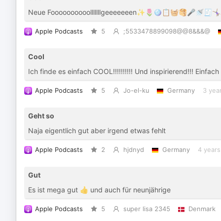
Neue Foooooooooolllllllgeeeeeeen✨🌷🪩📋🧺🥞🎤🚿🧾🤸🏽‍♀️📖🧝🏻‍♀
Apple Podcasts
5
;5533478899098@@8&&&@
Cool
Ich finde es einfach COOL!!!!!!!!!! Und inspirierend!!! Einfa
Apple Podcasts
5
Jo-el-ku
Germany
3 yea
Geht so
Naja eigentlich gut aber irgend etwas fehlt
Apple Podcasts
2
hjdnyd
Germany
4 years
Gut
Es ist mega gut 👍 und auch für neunjährige
Apple Podcasts
5
super lisa 2345
Denmark