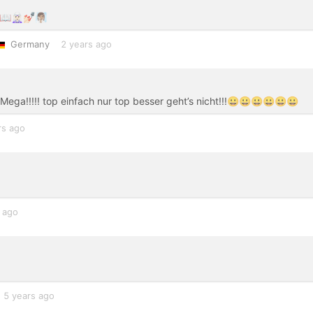
️💅🏻🧖🏽‍♀️
Germany
2 years ago
ch Mega!!!!! top einfach nur top besser geht’s nicht!!!😀😀😀😀😀😀
rs ago
 ago
5 years ago