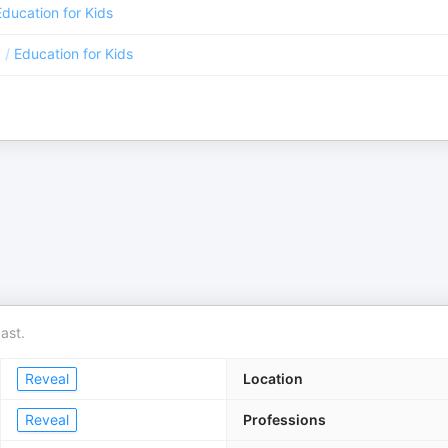
Education for Kids
y
/
Education for Kids
ast.
Reveal
Location
Reveal
Professions