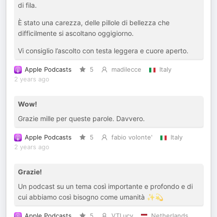
di fila.
È stato una carezza, delle pillole di bellezza che
difficilmente si ascoltano oggigiorno.
Vi consiglio l’ascolto con testa leggera e cuore aperto.
Apple Podcasts
5
madilecce
Italy
2 years ago
Wow!
Grazie mille per queste parole. Davvero.
Apple Podcasts
5
fabio volonte'
Italy
2 years ago
Grazie!
Un podcast su un tema così importante e profondo e di
cui abbiamo così bisogno come umanità ✨💫
Apple Podcasts
5
VTLucy
Netherlands