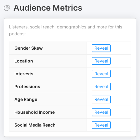
Audience Metrics
Listeners, social reach, demographics and more for this
podcast.
Gender Skew
Reveal
Location
Reveal
Interests
Reveal
Professions
Reveal
Age Range
Reveal
Household Income
Reveal
Social Media Reach
Reveal