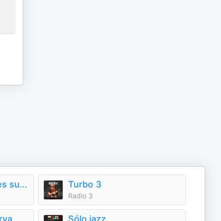
Cuando los elefantes sueñan con la música
Turbo 3
Radio 3
rva
Sólo jazz