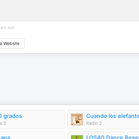
ears ago
a Website
0 grados
o 3
Radio 3
nana
LOS40 Dance Rese