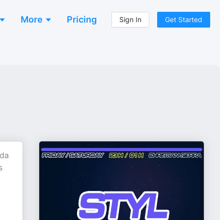
More
Pricing
Sign In
Get Started
ada
s