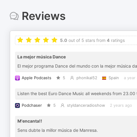
Reviews
5.0
out of 5 stars from
4
ratings
La mejor música Dance
El mejor programa Dance del mundo con la mejor música da
Apple Podcasts
5
phonikal52
Spain
a year
Listen the best Euro Dance Music all weekends from 23.00 
Podchaser
5
styldanceradioshow
2 years ago
M'encanta!!
Sens dubte la millor música de Manresa.