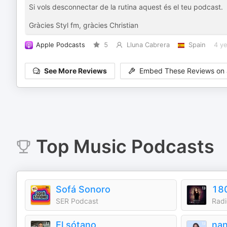
Si vols desconnectar de la rutina aquest és el teu podcast.
Gràcies Styl fm, gràcies Christian
Apple Podcasts
5
Lluna Cabrera
Spain
4 y
See More Reviews
Embed These Reviews on 
Top
Music
Podcasts
Sofá Sonoro
18
SER Podcast
Radi
El sótano
na