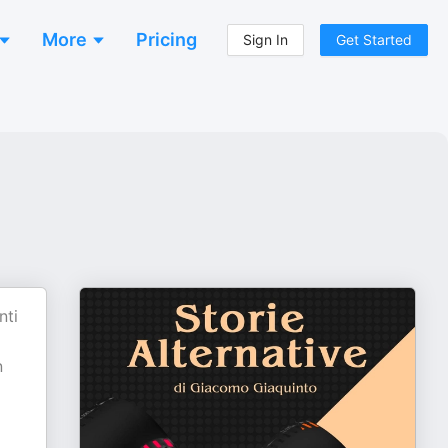
More
Pricing
Sign In
Get Started
nti
n