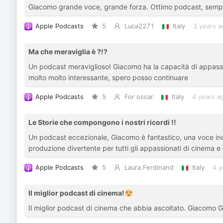
Giacomo grande voce, grande forza. Ottimo podcast, semp
Apple Podcasts
5
Luca2271
Italy
3 years a
Ma che meraviglia è ?!?
Un podcast meraviglioso! Giacomo ha la capacità di appassi
molto molto interessante, spero posso continuare
Apple Podcasts
5
For oscar
Italy
4 years a
Le Storie che compongono i nostri ricordi !!
Un podcast eccezionale, Giacomo è fantastico, una voce inc
produzione divertente per tutti gli appassionati di cinema e 
Apple Podcasts
5
Laura.Ferdinand
Italy
4 y
Il miglior podcast di cinema!😍
Il miglior podcast di cinema che abbia ascoltato. Giacomo 