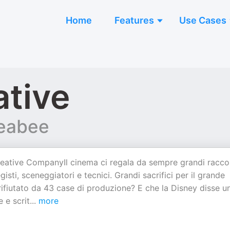
Home
Features
Use Cases
ative
keabee
eative CompanyIl cinema ci regala da sempre grandi racco
egisti, sceneggiatori e tecnici. Grandi sacrifici per il grande
ifiutato da 43 case di produzione? E che la Disney disse u
 e scrit
...
more