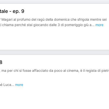
ale - ep. 9
ia? Magari al profumo del ragù della domenica che sfrigola mentre sei
ti chiama perché stai giocando dalle 3 di pomeriggio giù a
...
more
 8
 per chi si fosse affacciato da poco al cinema, è il regista di piet
ché Luca
...
more