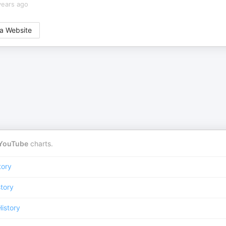
years ago
a Website
YouTube
charts.
tory
story
History