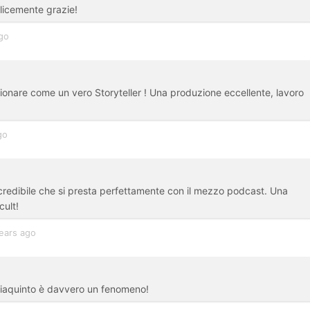
licemente grazie!
go
onare come un vero Storyteller ! Una produzione eccellente, lavoro
go
redibile che si presta perfettamente con il mezzo podcast. Una
cult!
ears ago
Giaquinto è davvero un fenomeno!