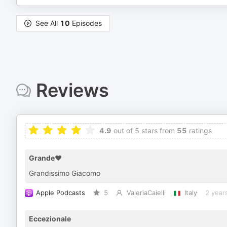
See All
10
Episodes
Reviews
4.9
out of 5 stars from
55
ratings
Grande❤️
Grandissimo Giacomo
Apple Podcasts
5
ValeriaCaielli
Italy
2 year
Eccezionale