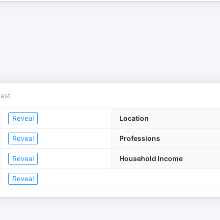
ast.
Reveal
Location
Reveal
Professions
Reveal
Household Income
Reveal