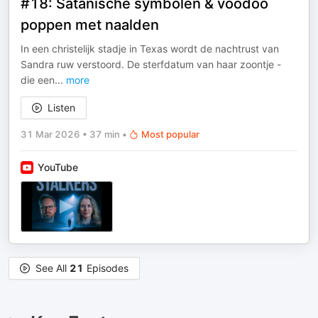
#18: Satanische symbolen & voodoo
poppen met naalden
In een christelijk stadje in Texas wordt de nachtrust van
Sandra ruw verstoord. De sterfdatum van haar zoontje -
die een
...
more
Listen
31 Mar 2026
•
37 min
•
Most popular
YouTube
See All
21
Episodes