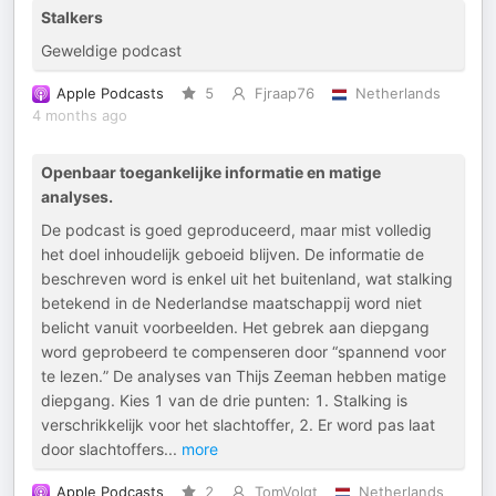
Stalkers
Geweldige podcast
Apple Podcasts
5
Fjraap76
Netherlands
4 months ago
Openbaar toegankelijke informatie en matige
analyses.
De podcast is goed geproduceerd, maar mist volledig
het doel inhoudelijk geboeid blijven. De informatie de
beschreven word is enkel uit het buitenland, wat stalking
betekend in de Nederlandse maatschappij word niet
belicht vanuit voorbeelden. Het gebrek aan diepgang
word geprobeerd te compenseren door “spannend voor
te lezen.” De analyses van Thijs Zeeman hebben matige
diepgang. Kies 1 van de drie punten: 1. Stalking is
verschrikkelijk voor het slachtoffer, 2. Er word pas laat
door slachtoffers
...
more
Apple Podcasts
2
TomVolgt
Netherlands