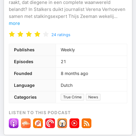
raakt, dat diegene in een complete waanwereld
belandt? In Stalkers duikt journalist Verena Verhoeven
samen met stalkingsexpert Thijs Zeeman wekelij
...
more
24
ratings
Publishes
Weekly
Episodes
21
Founded
8 months ago
Language
Dutch
Categories
True Crime
News
LISTEN TO THIS PODCAST