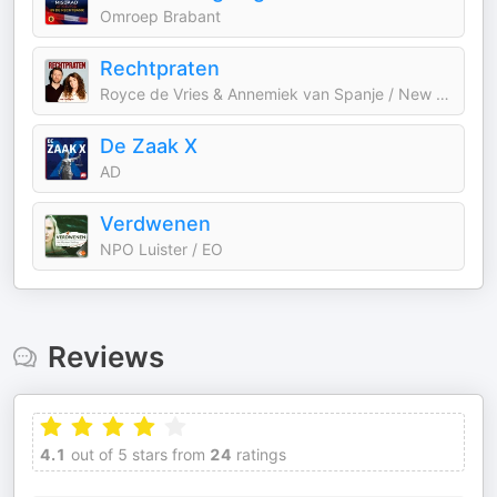
Omroep Brabant
Rechtpraten
Royce de Vries & Annemiek van Spanje / New Tree Media
De Zaak X
AD
Verdwenen
NPO Luister / EO
Reviews
4.1
out of 5 stars from
24
ratings