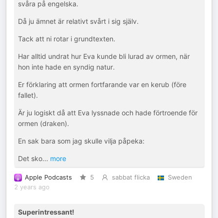
svåra på engelska.
Då ju ämnet är relativt svårt i sig själv.
Tack att ni rotar i grundtexten.
Har alltid undrat hur Eva kunde bli lurad av ormen, när
hon inte hade en syndig natur.
Er förklaring att ormen fortfarande var en kerub (före
fallet).
Är ju logiskt då att Eva lyssnade och hade förtroende för
ormen (draken).
En sak bara som jag skulle vilja påpeka:
Det sko
...
more
Apple Podcasts
5
sabbat flicka
Sweden
2 years ago
Superintressant!