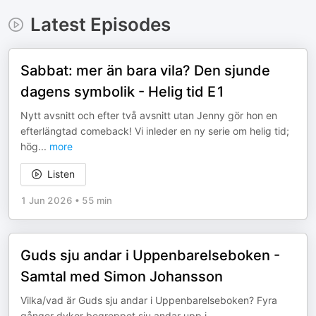
Latest Episodes
Sabbat: mer än bara vila? Den sjunde
dagens symbolik - Helig tid E1
Nytt avsnitt och efter två avsnitt utan Jenny gör hon en
efterlängtad comeback! Vi inleder en ny serie om helig tid;
hög
...
more
Listen
1 Jun 2026
•
55 min
Guds sju andar i Uppenbarelseboken -
Samtal med Simon Johansson
Vilka/vad är Guds sju andar i Uppenbarelseboken? Fyra
gånger dyker begreppet sju andar upp i