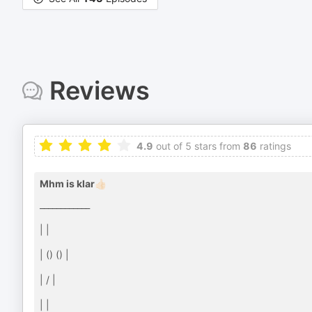
Reviews
4.9
out of 5 stars from
86
ratings
Mhm is klar👍🏻
____________
| |
| () () |
| / |
| |