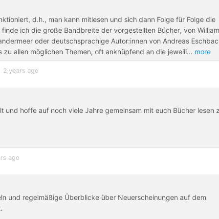
nktioniert, d.h., man kann mitlesen und sich dann Folge für Folge die
finde ich die große Bandbreite der vorgestellten Bücher, von Willia
f Vandermeer oder deutschsprachige Autor:innen von Andreas Eschba
ts zu allen möglichen Themen, oft anknüpfend an die jeweili
...
more
2 years ago
lt und hoffe auf noch viele Jahre gemeinsam mit euch Bücher lesen 
rs ago
feln und regelmäßige Überblicke über Neuerscheinungen auf dem
.