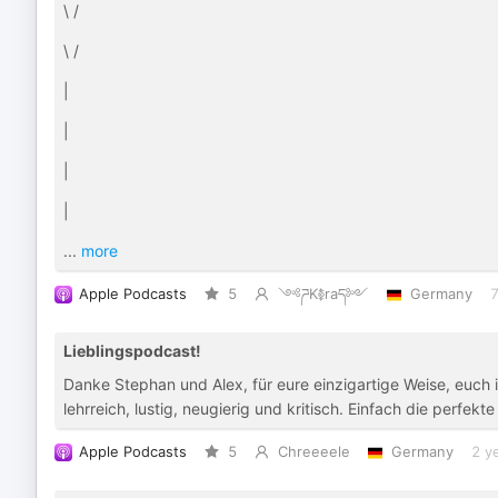
\ /
\ /
|
|
|
|
...
more
Apple Podcasts
5
༺ཌK࿅raད༻
Germany
7
Lieblingspodcast!
Danke Stephan und Alex, für eure einzigartige Weise, euch 
lehrreich, lustig, neugierig und kritisch. Einfach die perfekt
Apple Podcasts
5
Chreeeele
Germany
2 y