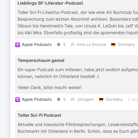
Lieblings SF-Literatur-Podcast
Toller Sci-Fi-Liteartur-Podcast, der wie eine Art Buchclub fu
Besprechung zum letzten Abschnitt anhören. Besonders toll 
Gibson bis Handmaid’s Tale, von Ursula K. LeGuin bis Jef
bis Aiki Mira. Ebenfalls großartig sind die spannenden Inpu
Apple Podcasts
5
Irma La Snooze
Germany
Temperschaum genial
Ein super Podcast zum mitlesen, habe jetzt endlich aufgeho
können, natürlich im Otherland bestellt :)
Vielen Dank, bitte macht weiter!
Apple Podcasts
5
Jorogarn
Germany
2 yea
Toller Sci-Fi Podcast
Aktuelle und klassische Filmbesprechungen, Lesekreisstaf
Buchmarkt mit Otherland in Berlin. Schön, dass es Euch gibt