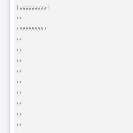
| \/\/\/\/\/\/\/\/\/ |
\ /
\ /\/\/\/\/\/\/\/\ /
\ /
\ /
\ /
\ /
\ /
\ /
\ /
\ /
\ /