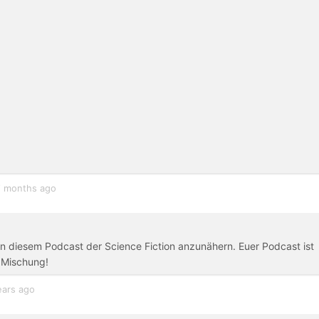
 months ago
in diesem Podcast der Science Fiction anzunähern. Euer Podcast ist
e Mischung!
ears ago