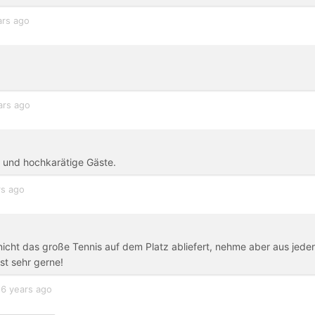
ars ago
ars ago
e und hochkarätige Gäste.
rs ago
 nicht das große Tennis auf dem Platz abliefert, nehme aber aus jeder
st sehr gerne!
6 years ago