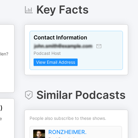
Key Facts
Contact Information
Podcast Host
llen?
View Email Address
Similar Podcasts
)
People also subscribe to these shows.
e
RONZHEIMER.