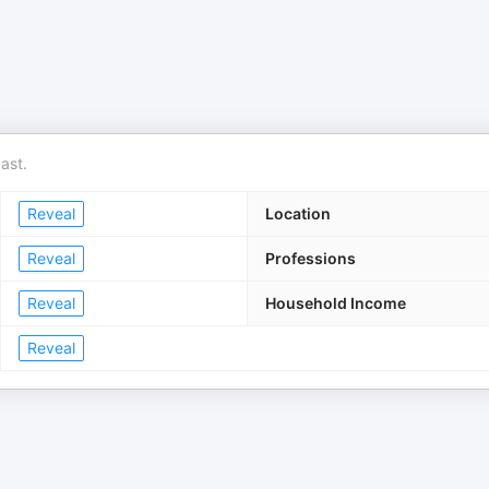
ast.
Reveal
Location
Reveal
Professions
Reveal
Household Income
Reveal