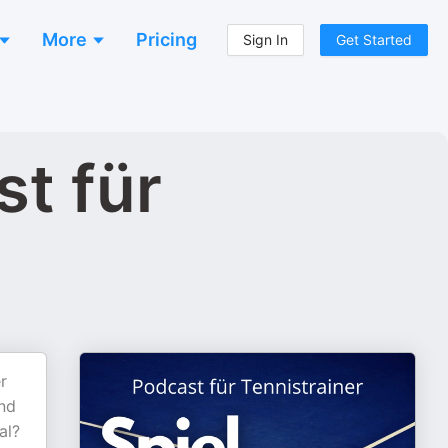
More
Pricing
Sign In
Get Started
st für
r
and
al?