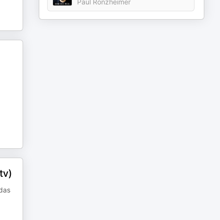
Paul Ronzheimer
tv)
das