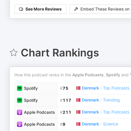
See More Reviews
Embed These Reviews on 
Chart Rankings
How this podcast ranks in the
Apple Podcasts
,
Spotify
and
Denmark
/
Top Podcasts
Spotify
#
75
Denmark
/
Trending
Spotify
#
117
Denmark
/
Top Podcasts
Apple Podcasts
#
211
Denmark
/
Science
Apple Podcasts
#
9