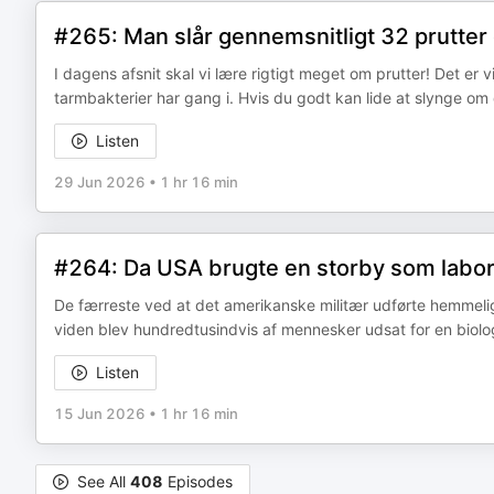
#265: Man slår gennemsnitligt 32 prutte
I dagens afsnit skal vi lære rigtigt meget om prutter! Det er v
tarmbakterier har gang i. Hvis du godt kan lide at slynge om
Listen
29 Jun 2026
•
1 hr 16 min
#264: Da USA brugte en storby som labo
De færreste ved at det amerikanske militær udførte hemmeli
viden blev hundredtusindvis af mennesker udsat for en biologis
Listen
15 Jun 2026
•
1 hr 16 min
See All
408
Episodes