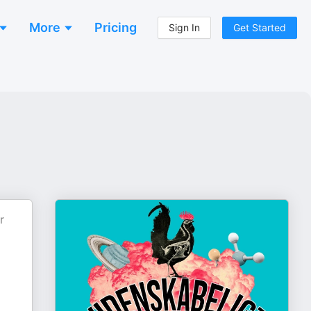
More
Pricing
Sign In
Get Started
r