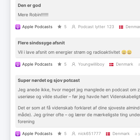
Den er god
Mere Robin!!!!!!
Apple Podcasts
5
Podcast lytter 123
Denma
Flere sindssyge afsnit
Vil i lave afsnit om energier strøm og radioaktivitet 😀😀
Apple Podcasts
5
Youngwilliboy
Denmark
Super nørdet og sjov potcast
Jeg anede ikke, hvor meget jeg manglede en podcast om zom
useriøse og vilde studier – før jeg havde hørt Videnskabelig
Det er som at få videnskab forklaret af dine sjoveste almi
måde). Jeg griner ofte – og lærer de mærkeligste ting unde
forening
Apple Podcasts
5
nick651777
Denmark
a 