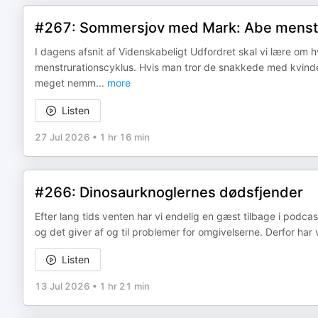
#267: Sommersjov med Mark: Abe menstr
I dagens afsnit af Videnskabeligt Udfordret skal vi lære om
menstrurationscyklus. Hvis man tror de snakkede med kvinder
meget nemm
...
more
Listen
27 Jul 2026
•
1 hr 16 min
#266: Dinosaurknoglernes dødsfjender
Efter lang tids venten har vi endelig en gæst tilbage i podc
og det giver af og til problemer for omgivelserne. Derfor har v
Listen
13 Jul 2026
•
1 hr 21 min