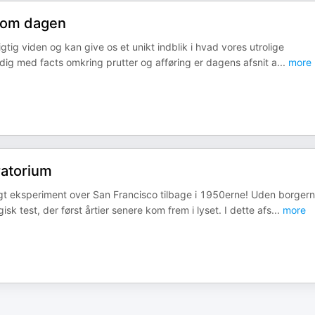
r om dagen
igtig viden og kan give os et unikt indblik i hvad vores utrolige
 dig med facts omkring prutter og afføring er dagens afsnit a
...
more
ratorium
gt eksperiment over San Francisco tilbage i 1950erne! Uden borger
k test, der først årtier senere kom frem i lyset. I dette afs
...
more