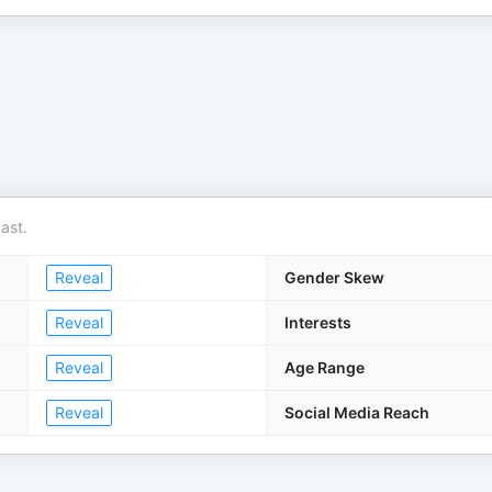
ast.
Reveal
Gender Skew
Reveal
Interests
Reveal
Age Range
Reveal
Social Media Reach