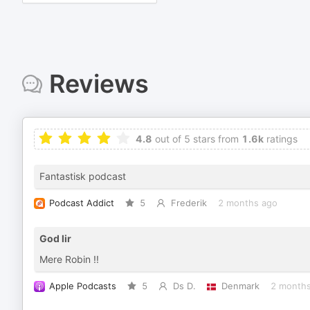
Reviews
4.8
out of 5 stars from
1.6k
ratings
Fantastisk podcast
Podcast Addict
5
Frederik
2 months ago
God lir
Mere Robin !!
Apple Podcasts
5
Ds D.
Denmark
2 months