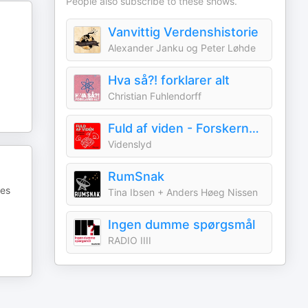
People also subscribe to these shows.
Vanvittig Verdenshistorie
Alexander Janku og Peter Løhde
Hva så?! forklarer alt
Christian Fuhlendorff
Fuld af viden - Forskernes fredagsbar
Videnslyd
RumSnak
nes
Tina Ibsen + Anders Høeg Nissen
Ingen dumme spørgsmål
RADIO IIII