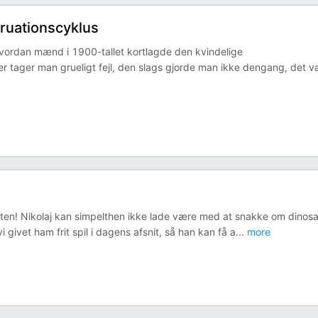
uationscyklus
 hvordan mænd i 1900-tallet kortlagde den kvindelige
 tager man grueligt fejl, den slags gjorde man ikke dengang, det v
asten! Nikolaj kan simpelthen ikke lade være med at snakke om dinos
i givet ham frit spil i dagens afsnit, så han kan få a
...
more