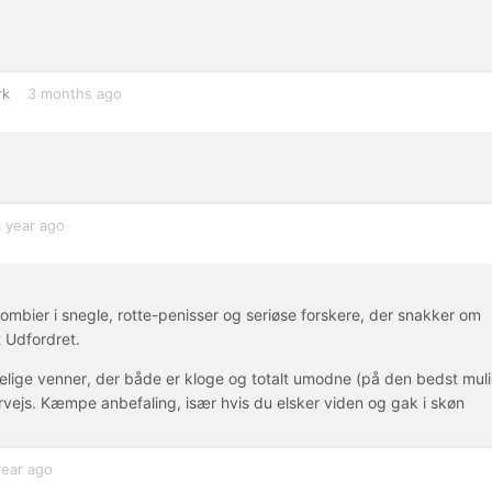
rk
3 months ago
a year ago
bier i snegle, rotte-penisser og seriøse forskere, der snakker om
t Udfordret.
ndelige venner, der både er kloge og totalt umodne (på den bedst mul
rvejs. Kæmpe anbefaling, især hvis du elsker viden og gak i skøn
year ago