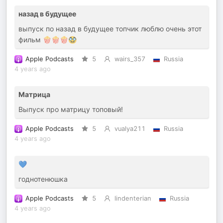
назад в будущее
выпуск по назад в будущее топчик люблю очень этот
фильм 🍿🍿🍿🥸
Apple Podcasts
5
wairs_357
Russia
4 years ago
Матрица
Выпуск про матрицу топовый!
Apple Podcasts
5
vualya211
Russia
4 years ago
💙
годнотенюшка
Apple Podcasts
5
lindenterian
Russia
4 years ago