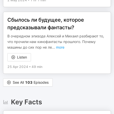
2 May 2024
•
1 hr 1 min
Сбылось ли будущее, которое
предсказывали фантасты?
В очередном эпизоде Алексей и Михаил разбирают то,
что прочили нам кинофантасты прошлого. Почему
машины до сих пор не ле
...
more
Listen
25 Apr 2024
•
49 min
See All
103
Episodes
Key Facts