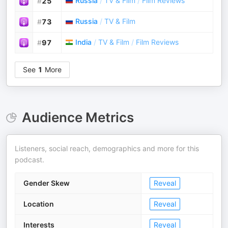
Russia
/
TV & Film
/
Film Reviews
#
25
Russia
/
TV & Film
#
73
India
/
TV & Film
/
Film Reviews
#
97
See
1
More
Audience Metrics
Listeners, social reach, demographics and more for this
podcast.
Gender Skew
Reveal
Location
Reveal
Interests
Reveal