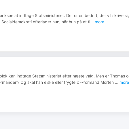
ksen at indtage Statsministeriet. Det er en bedrift, der vil skrive si
t Socialdemokrati efterlader hun, når hun på et ti
...
more
å blok kan indtage Statsministeriet efter næste valg. Men er Thomas 
formanden? Og skal han elske eller frygte DF-formand Morten
...
more