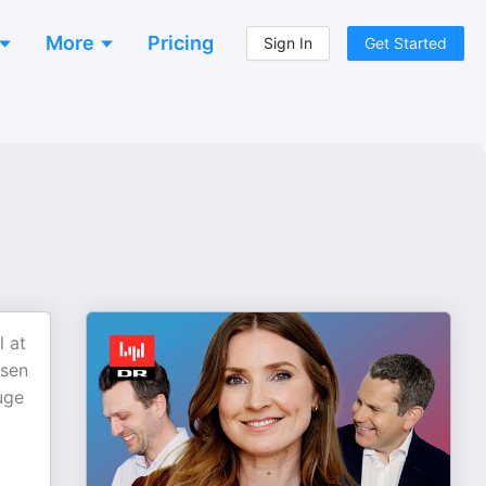
More
Pricing
Sign In
Get Started
l at
osen
 uge