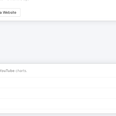
a Website
YouTube
charts.