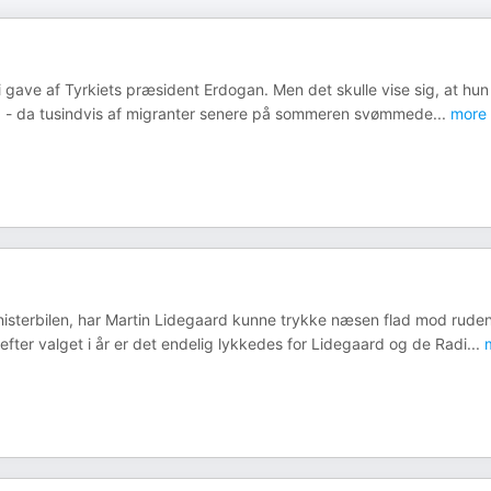
i gave af Tyrkiets præsident Erdogan. Men det skulle vise sig, at hun
ning - da tusindvis af migranter senere på sommeren svømmede
...
more
sterbilen, har Martin Lidegaard kunne trykke næsen flad mod ruden
fter valget i år er det endelig lykkedes for Lidegaard og de Radi
...
m