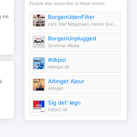
People also subscribe to these shows.
g ind
BorgenUdenFilter
Lars Trier Mogensen, Henrik Qvortrup, Podads
BorgenUnplugged
Qvortrup Media
#dkpol
Altinget.dk
og
Altinget Ajour
Altinget
Sig det' løgn
RADIO IIII