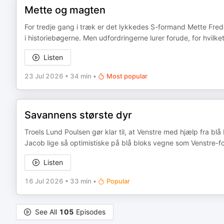
Mette og magten
For tredje gang i træk er det lykkedes S-formand Mette Frederi
i historiebøgerne. Men udfordringerne lurer forude, for hvilke
Listen
23 Jul 2026
•
34 min
•
Most popular
Savannens største dyr
Troels Lund Poulsen gør klar til, at Venstre med hjælp fra bl
Jacob lige så optimistiske på blå bloks vegne som Venstre-
Listen
16 Jul 2026
•
33 min
•
Popular
See All
105
Episodes