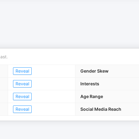
ast.
Reveal
Gender Skew
Reveal
Interests
Reveal
Age Range
Reveal
Social Media Reach