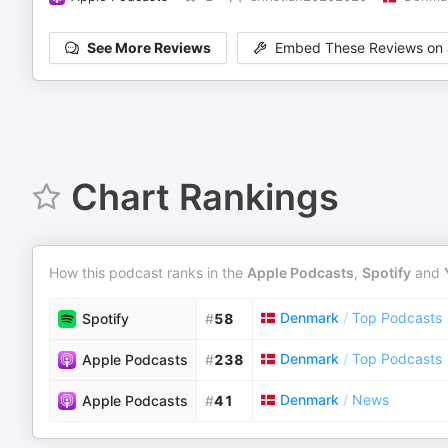
See More Reviews
Embed These Reviews on 
Chart Rankings
How this podcast ranks in the
Apple Podcasts
,
Spotify
and
Denmark
/
Top Podcasts
Spotify
#
58
Denmark
/
Top Podcasts
Apple Podcasts
#
238
Denmark
/
News
Apple Podcasts
#
41