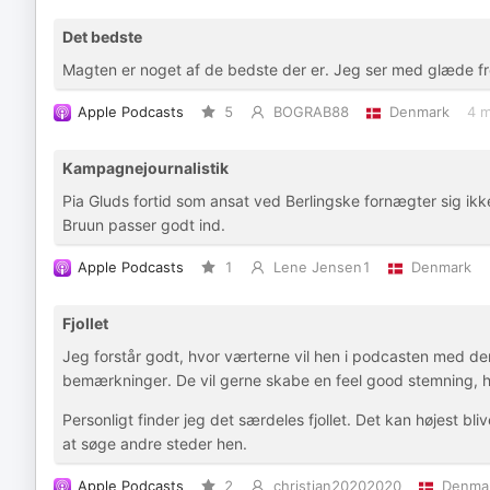
Det bedste
Magten er noget af de bedste der er. Jeg ser med glæde frem
Apple Podcasts
5
BOGRAB88
Denmark
4 
Kampagnejournalistik
Pia Gluds fortid som ansat ved Berlingske fornægter sig i
Bruun passer godt ind.
Apple Podcasts
1
Lene Jensen1
Denmark
Fjollet
Jeg forstår godt, hvor værterne vil hen i podcasten med de
bemærkninger. De vil gerne skabe en feel good stemning, hv
Personligt finder jeg det særdeles fjollet. Det kan højest bliv
at søge andre steder hen.
Apple Podcasts
2
christian20202020
Denma