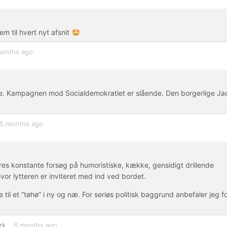
 til hvert nyt afsnit 🤩
months ago
kke. Kampagnen mod Socialdemokratiet er slående. Den borgerlige J
5 months ago
res konstante forsøg på humoristiske, kække, gensidigt drillende
or lytteren er inviteret med ind ved bordet.
e til et “tøhø” i ny og næ. For seriøs politisk baggrund anbefaler jeg f
rk
6 months ago