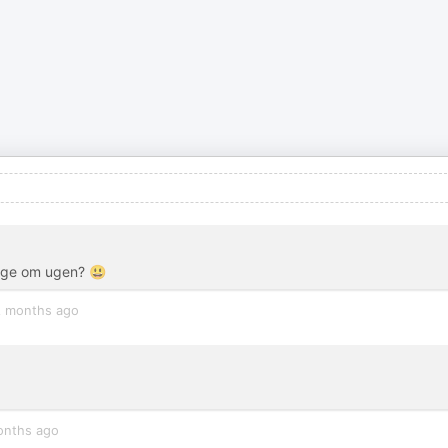
ange om ugen? 😃
 months ago
onths ago