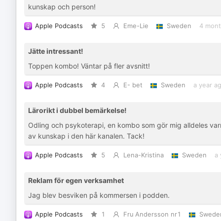
kunskap och person!
Apple Podcasts
5
Eme-Lie
Sweden
4 mont
Jätte intressant!
Toppen kombo! Väntar på fler avsnitt!
Apple Podcasts
4
E- bet
Sweden
a year a
Lärorikt i dubbel bemärkelse!
Odling och psykoterapi, en kombo som gör mig alldeles varm 
av kunskap i den här kanalen. Tack!
Apple Podcasts
5
Lena-Kristina
Sweden
a 
Reklam för egen verksamhet
Jag blev besviken på kommersen i podden.
Apple Podcasts
1
Fru Andersson nr1
Swede