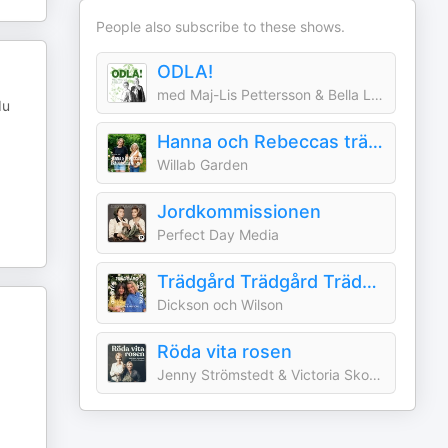
People also subscribe to these shows.
ODLA!
med Maj-Lis Pettersson & Bella Linde
du
Hanna och Rebeccas trädgårdsliv
Willab Garden
Jordkommissionen
Perfect Day Media
Trädgård Trädgård Trädgård med Dickson och Wilson
Dickson och Wilson
Röda vita rosen
Jenny Strömstedt & Victoria Skoglund