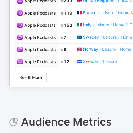
United Kingdom
/
Leisure
Apple Podcasts
#
233
France
/
Leisure
/
Home &
Apple Podcasts
#
119
Italy
/
Leisure
/
Home & G
Apple Podcasts
#
152
Sweden
/
Leisure
/
Home 
Apple Podcasts
#
7
Norway
/
Leisure
/
Home 
Apple Podcasts
#
8
Sweden
/
Leisure
Apple Podcasts
#
12
See
8
More
Audience Metrics