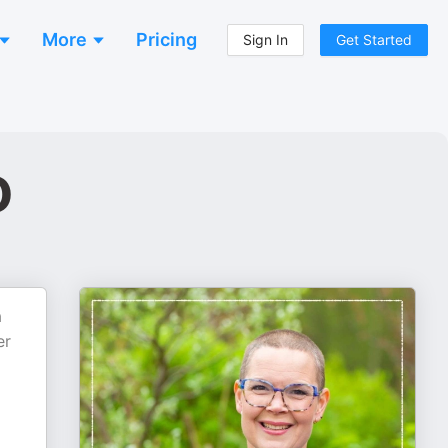
More
Pricing
Sign In
Get Started
o
a
er