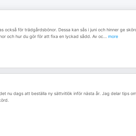
llas också för trädgårdsbönor. Dessa kan sås i juni och hinner ge skör
önor och hur du gör för att fixa en lyckad sådd. Av oc
...
more
r det nu dags att beställa ny sättvitlök inför nästa år. Jag delar tips o
körd.