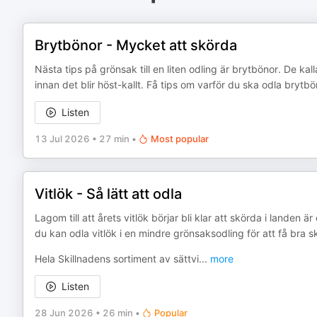
Brytbönor - Mycket att skörda
Nästa tips på grönsak till en liten odling är brytbönor. De ka
innan det blir höst-kallt. Få tips om varför du ska odla brytb
Listen
13 Jul 2026
•
27 min
•
Most popular
Vitlök - Så lätt att odla
Lagom till att årets vitlök börjar bli klar att skörda i landen ä
du kan odla vitlök i en mindre grönsaksodling för att få bra s
Hela Skillnadens sortiment av sättvi
...
more
Listen
28 Jun 2026
•
26 min
•
Popular