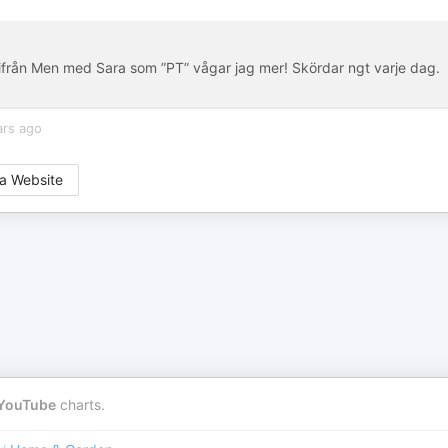
t ifrån Men med Sara som ”PT” vågar jag mer! Skördar ngt varje dag.
ars ago
a Website
YouTube
charts.