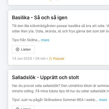
Basilika - Så och så igen
Till den lilla köksträdgården passar basilika så bra att odla.
odlar liten yta. Odla, skörda, ät och frys gärna det som blir öv
Tips från Skillna
...
more
Listen
14 Jun 2026
•
26 min
•
Popular
Salladslök - Upprätt och stolt
Har du provat odla salladslök? Den utmärkta löken är sommaren
mindre odling. Få mina bästa tips till hur du odlar salladslök
Tips! Just nu pågår Skillnadens Sommar-REA i webb
...
more