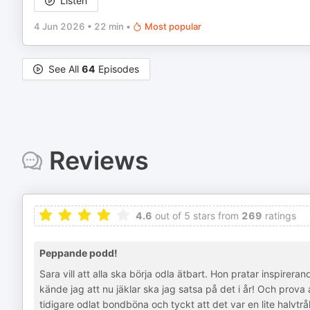
Listen
4 Jun 2026
•
22 min
•
Most popular
See All
64
Episodes
Reviews
4.6
out of 5 stars from
269
ratings
Peppande podd!
Sara vill att alla ska börja odla ätbart. Hon pratar inspire
kände jag att nu jäklar ska jag satsa på det i år! Och prova 
tidigare odlat bondböna och tyckt att det var en lite halvtrå