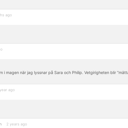
hs ago
go
i magen när jag lyssnar på Sara och Philip. Vetgirigheten blir ”mätt
year ago
n
2 years ago