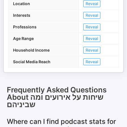
Location
Reveal
Interests
Reveal
Professions
Reveal
Age Range
Reveal
Household Income
Reveal
Social Media Reach
Reveal
Frequently Asked Questions
About
שיחות על אירועים ומה
שביניהם
Where can I find podcast stats for