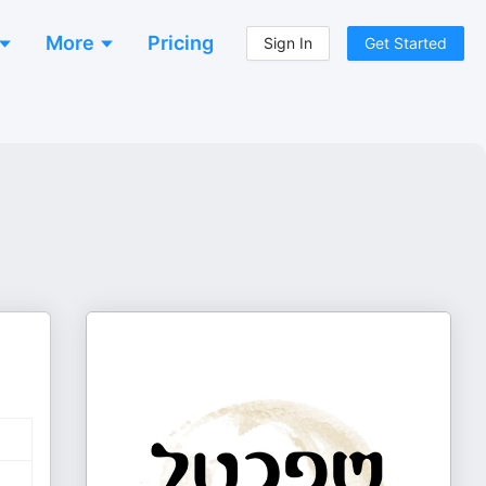
More
Pricing
Sign In
Get Started