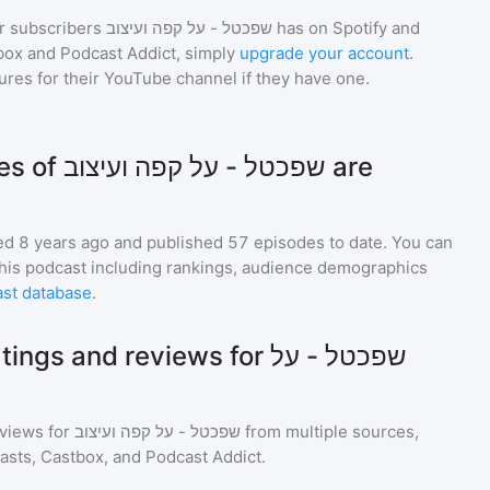
r subscribers
שפכטל - על קפה ועיצוב
has on Spotify and
box and Podcast Addict, simply
upgrade your account
.
gures for their YouTube channel if they have one.
שפכטל - are
d 8 years ago and
published
57
episodes to date. You can
this podcast including rankings, audience demographics
st database
.
s and reviews for שפכטל - על
eviews for
שפכטל - על קפה ועיצוב
from multiple sources,
asts, Castbox, and Podcast Addict.