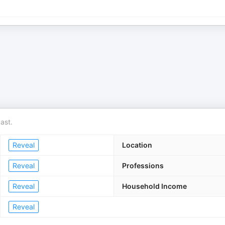
ast.
Reveal
Location
Reveal
Professions
Reveal
Household Income
Reveal