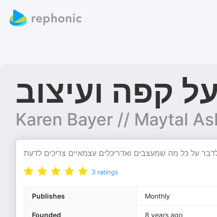
ל קפה ועיצוב
Karen Bayer // Maytal A
3
ratings
Publishes
Monthly
Founded
8 years ago