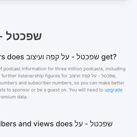
שפכטל - 
How many listeners does שפכטל - על קפה ועיצוב get?
of podcast information for
three million
podcasts, including
 further listenership figures for
שפכטל - על קפה ועיצוב
,
numbers and subscriber numbers, so you can make better
ts to sponsor or be a guest on. You will need to
upgrade
premium data.
and views does שפכטל - על