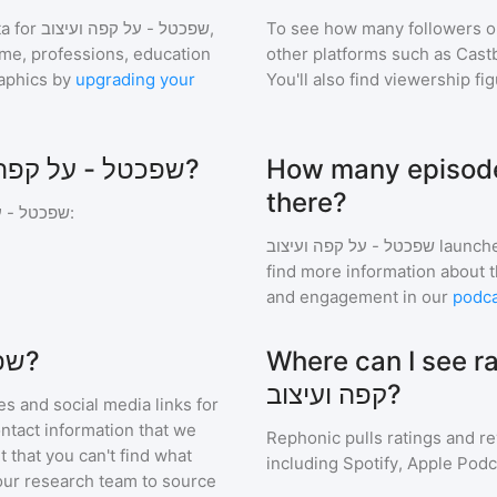
a for
שפכטל - על קפה ועיצוב
,
To see how many followers o
ome, professions, education
other platforms such as Cast
aphics by
upgrading your
You'll also find viewership fi
How many episodes of  על קפה ועיצוב
Which podcasts are similar to שפכטל - על קפה ועיצוב?
there?
שפכטל - ע
:
שפכטל - על קפה ועיצוב
launche
find more information about 
and engagement in our
podca
Where can I see rating
How do I contact שפכטל - על קפה ועיצוב?
קפה ועיצוב?
s and social media links for
ontact information that we
Rephonic pulls ratings and r
t that you can't find what
including Spotify, Apple Podc
our research team to source