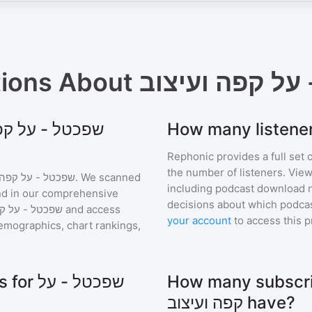
tions About
על קפה ועיצוב
Rephonic provides a full set 
the number of listeners. View
שפכטל - על קפה 
. We scanned
including podcast download 
find in our comprehensive
decisions about which podcas
שפכטל - על קפ
and access
your account
to access this 
mographics, chart rankings,
How many subscribers 
שפכטל 
קפה ועיצוב have?