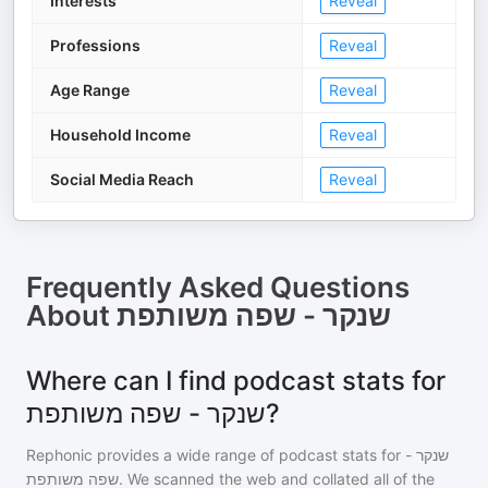
Interests
Reveal
Professions
Reveal
Age Range
Reveal
Household Income
Reveal
Social Media Reach
Reveal
Frequently Asked Questions
About
שנקר - שפה משותפת
Where can I find podcast stats for
שנקר - שפה משותפת?
Rephonic provides a wide range of podcast stats for
שנקר -
שפה משותפת
. We scanned the web and collated all of the