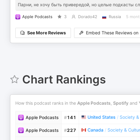
Парни, не хочу быть привередой, но целые подкасты с
Apple Podcasts
3
Dorado42
Russia
5 mont
See More Reviews
Embed These Reviews on 
Chart Rankings
How this podcast ranks in the
Apple Podcasts
,
Spotify
and
United States
/
Society &
Apple Podcasts
#
141
Canada
/
Society & Cultu
Apple Podcasts
#
227