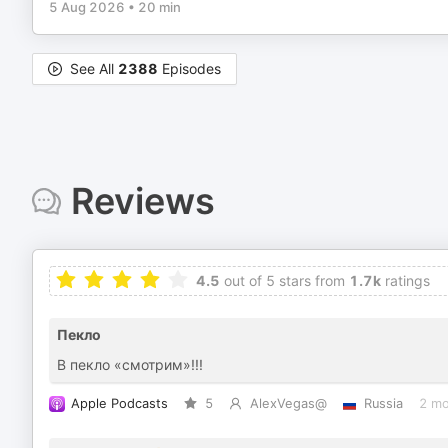
5 Aug 2026
•
20 min
See All
2388
Episodes
Reviews
4.5
out of 5 stars from
1.7k
ratings
Пекло
В пекло «смотрим»!!!
Apple Podcasts
5
AlexVegas@
Russia
2 mo