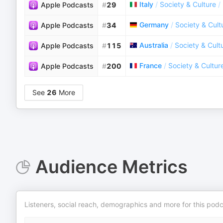
Italy
/
Society & Culture
/
Apple Podcasts
#
29
Germany
/
Society & Cult
Apple Podcasts
#
34
Australia
/
Society & Cult
Apple Podcasts
#
115
France
/
Society & Cultur
Apple Podcasts
#
200
See
26
More
Audience Metrics
Listeners, social reach, demographics and more for this podc