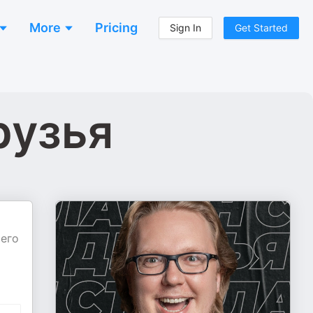
More
Pricing
Sign In
Get Started
рузья
чего