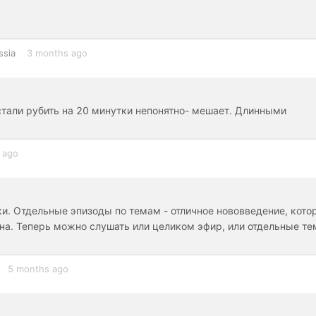
ssia
3 months ago
стали рубить на 20 минутки непонятно- мешает. Длинными
 ago
и. Отдельные эпизоды по темам - отличное нововведение, кото
ина. Теперь можно слушать или целиком эфир, или отдельные те
5 months ago