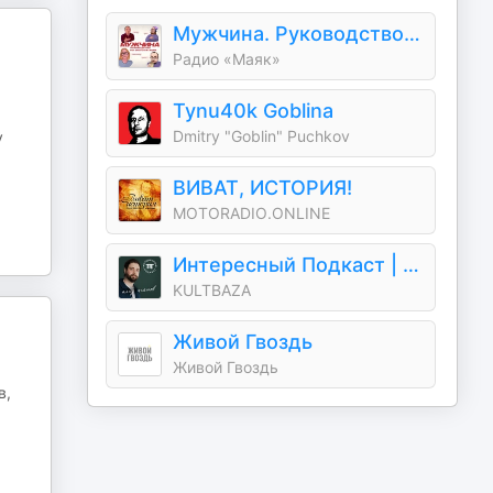
Мужчина. Руководство по эксплуатации
Радио «Маяк»
Tynu40k Goblina
Dmitry "Goblin" Puchkov
у
ВИВАТ, ИСТОРИЯ!
MOTORADIO.ONLINE
Интересный Подкаст | Влад Аганов
KULTBAZA
Живой Гвоздь
Живой Гвоздь
в,