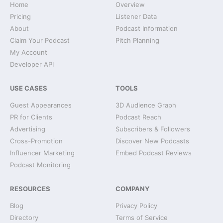
Home
Overview
Pricing
Listener Data
About
Podcast Information
Claim Your Podcast
Pitch Planning
My Account
Developer API
USE CASES
TOOLS
Guest Appearances
3D Audience Graph
PR for Clients
Podcast Reach
Advertising
Subscribers & Followers
Cross-Promotion
Discover New Podcasts
Influencer Marketing
Embed Podcast Reviews
Podcast Monitoring
RESOURCES
COMPANY
Blog
Privacy Policy
Directory
Terms of Service