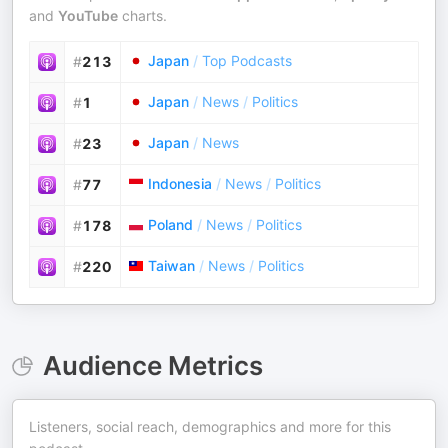
and
YouTube
charts.
Japan
/
Top Podcasts
#
213
Japan
/
News
/
Politics
#
1
Japan
/
News
#
23
Indonesia
/
News
/
Politics
#
77
Poland
/
News
/
Politics
#
178
Taiwan
/
News
/
Politics
#
220
Audience Metrics
Listeners, social reach, demographics and more for this