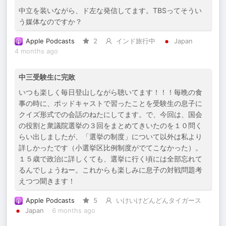
中立を装いながら、ド左な発信してます。TBSってそうい
う媒体なのですか？
Apple Podcasts
2
インド旅行中
Japan
4 months ago
中三受験生に完敗
いつも楽しく毎日登山しながら聴いてます！！！毎晩の食
事の時に、ポッドキャストで習ったことを受験生の息子に
クイズ形式での会話のねたにしてます。で、今回は、国会
の役割と衆議院選挙の３回をまとめてきいたのを１０問く
らい出しましたが、「選挙の制度」について以外は私より
詳しかったです（小選挙区比例制度がでてこなかった）。
１５歳で政治に詳しくても、選挙に行く頃には全部忘れて
るんでしょうねー。これからも楽しみに息子の対戦問題考
えつつ聞きます！
Apple Podcasts
5
いけいけどんどんタイガース
Japan
6 months ago