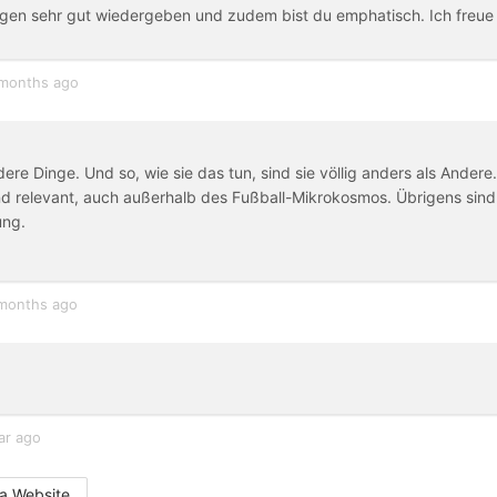
gen sehr gut wiedergeben und zudem bist du emphatisch. Ich freue
months ago
re Dinge. Und so, wie sie das tun, sind sie völlig anders als Andere.
d relevant, auch außerhalb des Fußball-Mikrokosmos. Übrigens sind
ung.
months ago
ar ago
a Website