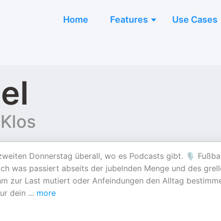
Home
Features
Use Cases
el
 Klos
 zweiten Donnerstag überall, wo es Podcasts gibt. 🎙 Fußball
 Doch was passiert abseits der jubelnden Menge und des grel
m zur Last mutiert oder Anfeindungen den Alltag bestimm
nur dein
...
more