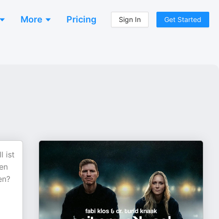
More
Pricing
Sign In
Get Started
 ist
len
en?