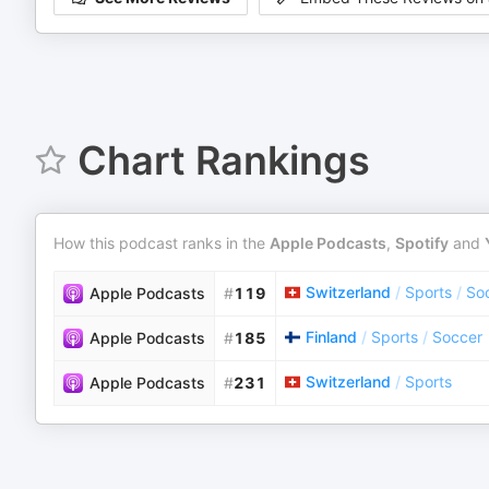
Chart Rankings
How this podcast ranks in the
Apple Podcasts
,
Spotify
and
Switzerland
/
Sports
/
So
Apple Podcasts
#
119
Finland
/
Sports
/
Soccer
Apple Podcasts
#
185
Switzerland
/
Sports
Apple Podcasts
#
231