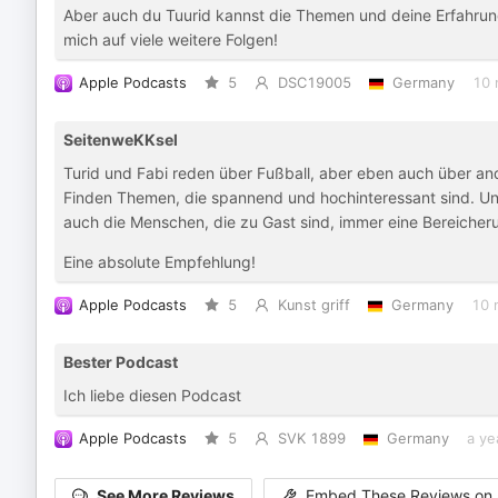
Aber auch du Tuurid kannst die Themen und deine Erfahrun
mich auf viele weitere Folgen!
Apple Podcasts
5
DSC19005
Germany
10 
SeitenweKKsel
Turid und Fabi reden über Fußball, aber eben auch über ande
Finden Themen, die spannend und hochinteressant sind. Un
auch die Menschen, die zu Gast sind, immer eine Bereicher
Eine absolute Empfehlung!
Apple Podcasts
5
Kunst griff
Germany
10 
Bester Podcast
Ich liebe diesen Podcast
Apple Podcasts
5
SVK 1899
Germany
a ye
See More Reviews
Embed These Reviews on 