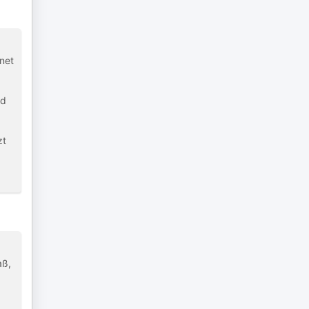
net
nd
zt
aß,