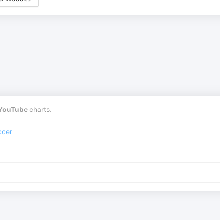
YouTube
charts.
ccer