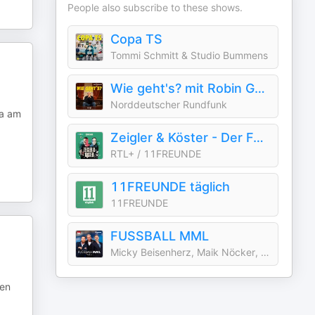
People also subscribe to these shows.
Copa TS
Tommi Schmitt & Studio Bummens
Wie geht's? mit Robin Gosens
Norddeutscher Rundfunk
ga am
Zeigler & Köster - Der Fußball-Podcast von 11FREUNDE
RTL+ / 11FREUNDE
11FREUNDE täglich
11FREUNDE
FUSSBALL MML
Micky Beisenherz, Maik Nöcker, Lucas Vogelsang
ten