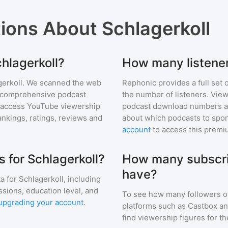
tions About
Schlagerkoll
chlagerkoll?
How many listener
erkoll
. We scanned the web
Rephonic provides a full set 
ur comprehensive podcast
the number of listeners. View
 access YouTube viewership
podcast download numbers an
nkings, ratings, reviews and
about which podcasts to spon
account
to access this premi
 for Schlagerkoll?
How many subscri
have?
a for
Schlagerkoll
, including
ssions, education level, and
To see how many followers o
upgrading your account
.
platforms such as Castbox an
find viewership figures for t