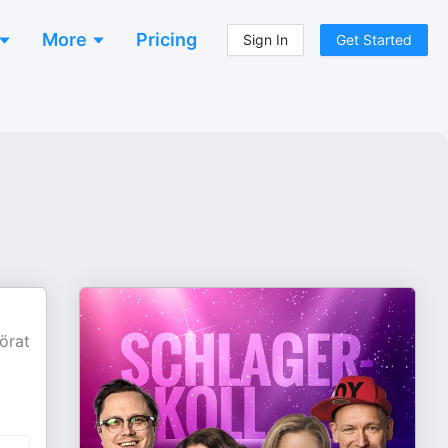
More
Pricing
Sign In
Get Started
örat