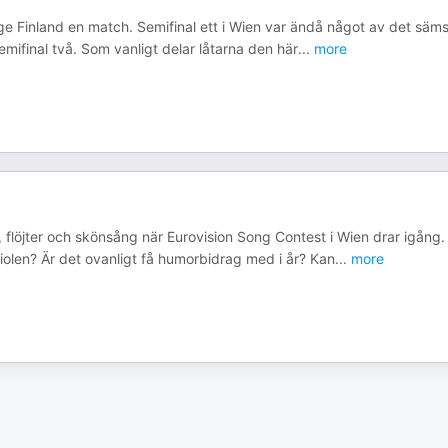
er ge Finland en match. Semifinal ett i Wien var ändå något av det säms
semifinal två. Som vanligt delar låtarna den här
...
more
er, flöjter och skönsång när Eurovision Song Contest i Wien drar igång.
fiolen? Är det ovanligt få humorbidrag med i år? Kan
...
more