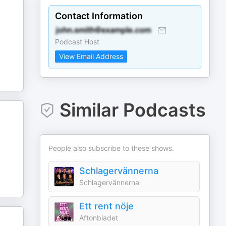
Contact Information
Podcast Host
View Email Address
Similar Podcasts
People also subscribe to these shows.
Schlagervännerna
Schlagervännerna
Ett rent nöje
Aftonbladet