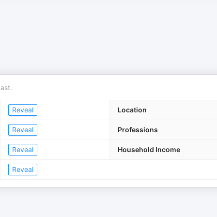
ast.
Reveal
Location
Reveal
Professions
Reveal
Household Income
Reveal