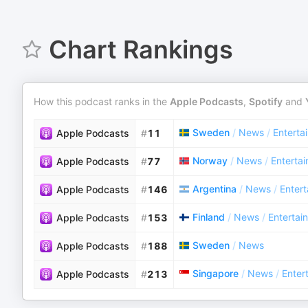
Chart Rankings
How this podcast ranks in the
Apple Podcasts
,
Spotify
and
Sweden
/
News
/
Entert
Apple Podcasts
#
11
Norway
/
News
/
Enterta
Apple Podcasts
#
77
Argentina
/
News
/
Enter
Apple Podcasts
#
146
Finland
/
News
/
Enterta
Apple Podcasts
#
153
Sweden
/
News
Apple Podcasts
#
188
Singapore
/
News
/
Enter
Apple Podcasts
#
213