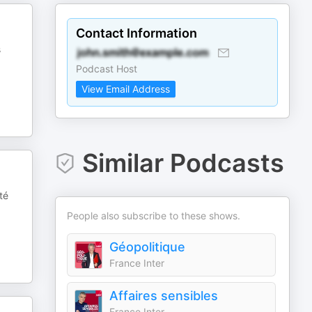
Contact Information
s
Podcast Host
View Email Address
Similar Podcasts
té
People also subscribe to these shows.
Géopolitique
France Inter
Affaires sensibles
France Inter