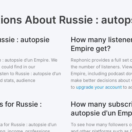
tions About
Russie : autop
ssie : autopsie
How many listener
Empire get?
 : autopsie d'un Empire
. We
Rephonic provides a full set 
 could find in our
the number of listeners. View
sten to
Russie : autopsie d'un
Empire
, including podcast d
 stats, audience
make better decisions about 
to
upgrade your account
to a
for Russie :
How many subscri
autopsie d'un Emp
a for
Russie : autopsie d'un
To see how many followers o
ning, income, professions,
and other platforms such as 