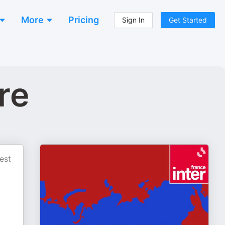
More
Pricing
Sign In
Get Started
re
est