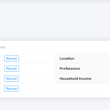
ast.
Reveal
Location
Reveal
Professions
Reveal
Household Income
Reveal