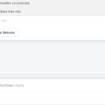
onseiller ce podcast.
bles très vite
s ago
a Website
YouTube
charts.