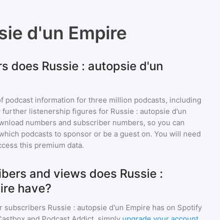
sie d'un Empire
s does Russie : autopsie d'un
of podcast information for
three million
podcasts, including
 further listenership figures for
Russie : autopsie d'un
ownload numbers and subscriber numbers, so you can
which podcasts to sponsor or be a guest on. You will need
ccess this premium data.
bers and views does Russie :
ire have?
r subscribers
Russie : autopsie d'un Empire
has on Spotify
Castbox and Podcast Addict, simply
upgrade your account
.