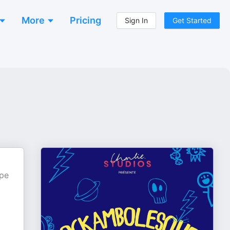
More
Pricing
Sign In
Get Started
upe