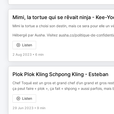
Mimi, la tortue qui se rêvait ninja - Kee-Y
Mimi la tortue a choisi son destin, mais ce sera pour elle u
Hébergé par Ausha. Visitez
ausha.co/politique-de-confidentia
Listen
2 Aug 2023
•
6 min
Plok Plok Kling Schpong Kling - Esteban
Chef Toqué est un gros et grand chef d’un grand et gros restau
ça peut faire « plok », ça fait « shpong » aussi parfois, mais b
Listen
29 Jun 2023
•
9 min