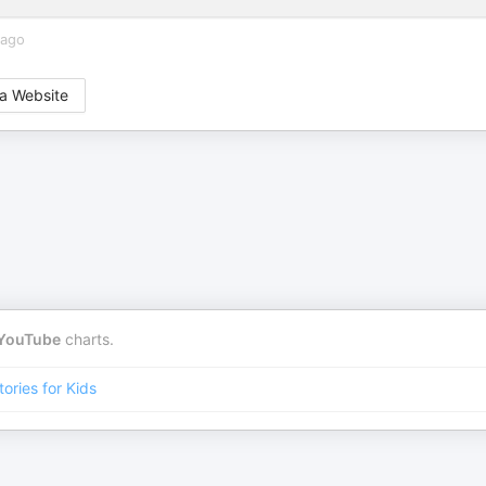
 ago
a Website
YouTube
charts.
tories for Kids