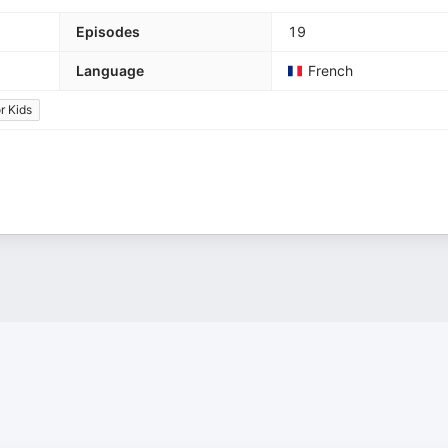
Episodes
19
Language
French
or Kids