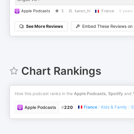
Apple Podcasts
5
karen_hl
France
5 years
See More Reviews
Embed These Reviews on 
Chart Rankings
How this podcast ranks in the
Apple Podcasts
,
Spotify
and
France
/
Kids & Family
/
S
Apple Podcasts
#
220