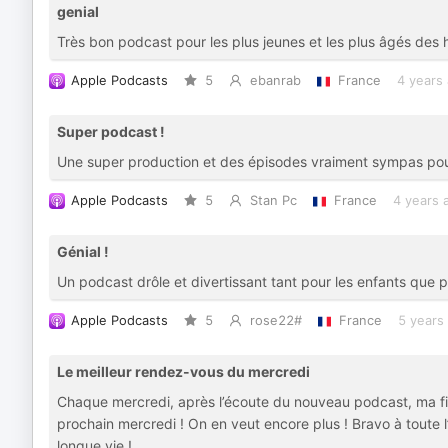
genial
Très bon podcast pour les plus jeunes et les plus âgés des hist
Apple Podcasts
5
ebanrab
France
4 years
Super podcast !
Une super production et des épisodes vraiment sympas pou
Apple Podcasts
5
Stan Pc
France
4 years 
Génial !
Un podcast drôle et divertissant tant pour les enfants que p
Apple Podcasts
5
rose22#
France
5 years
Le meilleur rendez-vous du mercredi
Chaque mercredi, après l’écoute du nouveau podcast, ma fil
prochain mercredi ! On en veut encore plus ! Bravo à toute l
longue vie !