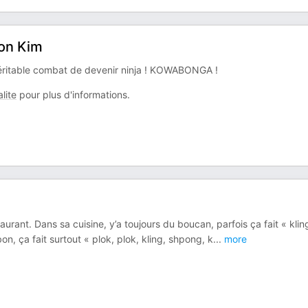
oon Kim
n véritable combat de devenir ninja ! KOWABONGA !
lite
pour plus d'informations.
rant. Dans sa cuisine, y’a toujours du boucan, parfois ça fait « klin
on, ça fait surtout « plok, plok, kling, shpong, k
...
more