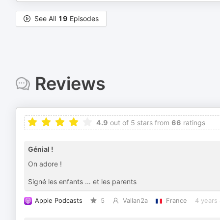
See All
19
Episodes
Reviews
4.9
out of 5 stars from
66
ratings
Génial !
On adore !
Signé les enfants … et les parents
Apple Podcasts
5
Vallan2a
France
4 years