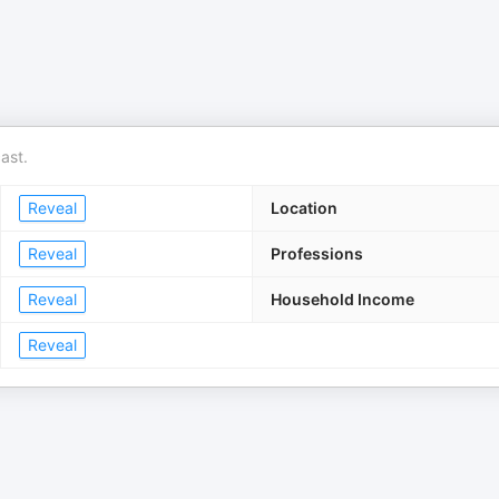
ast.
Reveal
Location
Reveal
Professions
Reveal
Household Income
Reveal