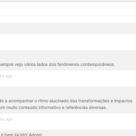
. Sempre vejo vários lados dos fenômenos contemporâneos
hs ago
da a acompanhar o ritmo alucinado das transformações e impactos
 com muito conteúdo informativo e referências diversas.
hs ago
é bem lúcido! Adorei.