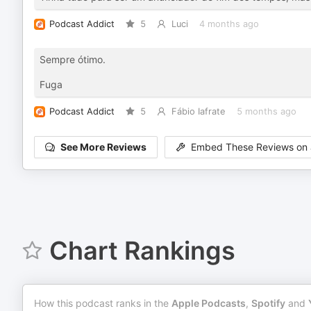
Podcast Addict
5
Luci
4 months ago
Sempre ótimo.
Fuga
Podcast Addict
5
Fábio Iafrate
5 months ago
See More Reviews
Embed These Reviews on 
Chart Rankings
How this podcast ranks in the
Apple Podcasts
,
Spotify
and