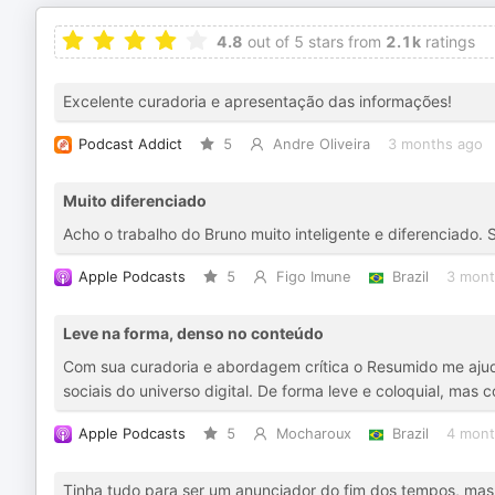
4.8
out of 5 stars from
2.1k
ratings
Excelente curadoria e apresentação das informações!
Podcast Addict
5
Andre Oliveira
3 months ago
Muito diferenciado
Acho o trabalho do Bruno muito inteligente e diferenciado
Apple Podcasts
5
Figo Imune
Brazil
3 mont
Leve na forma, denso no conteúdo
Com sua curadoria e abordagem crítica o Resumido me aju
sociais do universo digital. De forma leve e coloquial, mas
Apple Podcasts
5
Mocharoux
Brazil
4 mont
Tinha tudo para ser um anunciador do fim dos tempos, mas 