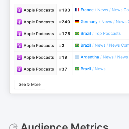
France
/
News
/
News Co
Apple Podcasts
#
193
Germany
/
News
/
News 
Apple Podcasts
#
240
Brazil
/
Top Podcasts
Apple Podcasts
#
175
Brazil
/
News
/
News Com
Apple Podcasts
#
2
Argentina
/
News
/
News
Apple Podcasts
#
19
Brazil
/
News
Apple Podcasts
#
37
See
5
More
Audience Metrics