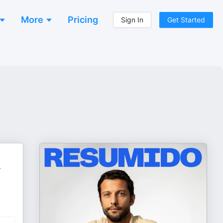
More
Pricing
Sign In
Get Started
r