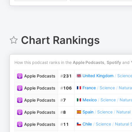
Chart Rankings
How this podcast ranks in the
Apple Podcasts
,
Spotify
and
United Kingdom
/
Scienc
Apple Podcasts
#
231
France
/
Science
/
Natura
Apple Podcasts
#
106
Mexico
/
Science
/
Natura
Apple Podcasts
#
7
Spain
/
Science
/
Natural
Apple Podcasts
#
8
Chile
/
Science
/
Natural 
Apple Podcasts
#
11