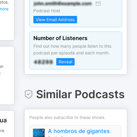
etos.
more
Podcast Host
View Email Address
Number of Listeners
Find out how many people listen to this
podcast per episode and each month.
Reveal
un
e
Similar Podcasts
People also subscribe to these shows.
gua
ure
A hombros de gigantes