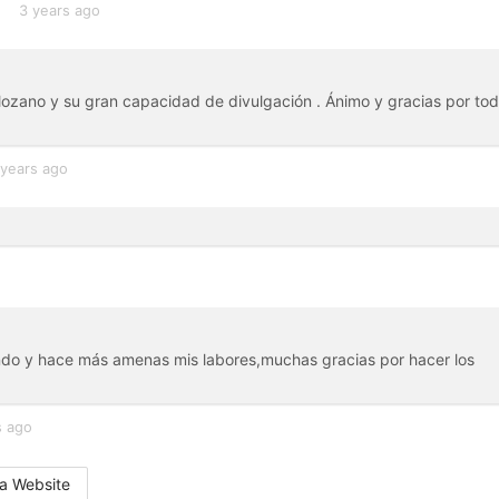
n
3 years ago
 lozano y su gran capacidad de divulgación . Ánimo y gracias por to
 years ago
ndo y hace más amenas mis labores,muchas gracias por hacer los
s ago
a Website