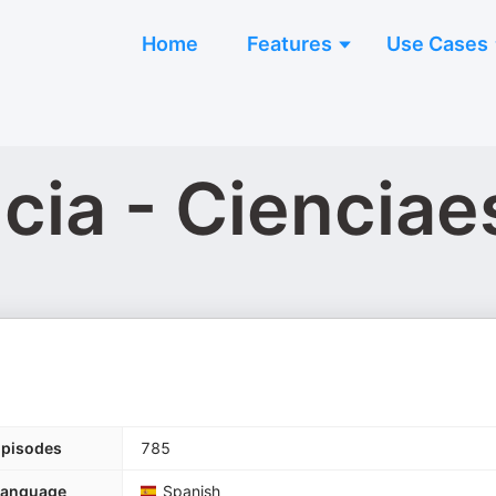
Home
Features
Use Cases
ncia - Ciencia
pisodes
785
Language
Spanish