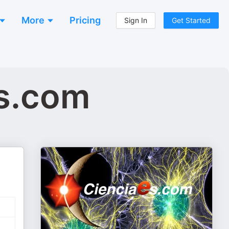
More
Pricing
Sign In
Get Started
es.com