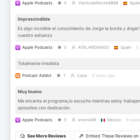
Apple Podcasts
5
VientodelNorte8888
Spai
Imprescindible
Es algo increíble el conocimiento de Jorge la borda y ángel
vuestro esfuerzo
Apple Podcasts
5
ATALANDANGO
Spain
5
Totalmente irrealista
Podcast Addict
1
Luise
6 years ago
Muy bueno
Me encanta el programa,lo escucho mientras estoy trabaja
episodios con dedicación.
Apple Podcasts
5
ensnis98
Mexico
6 year
See More Reviews
Embed These Reviews on 