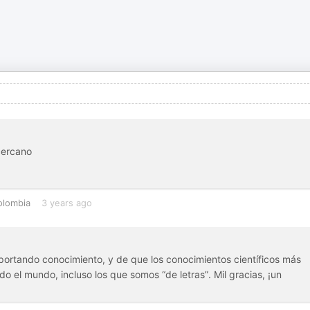
cercano
olombia
3 years ago
portando conocimiento, y de que los conocimientos científicos más
o el mundo, incluso los que somos “de letras”. Mil gracias, ¡un