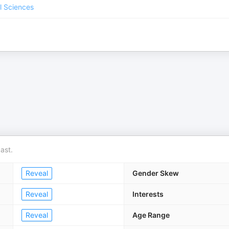
l Sciences
ast.
Reveal
Gender Skew
Reveal
Interests
Reveal
Age Range