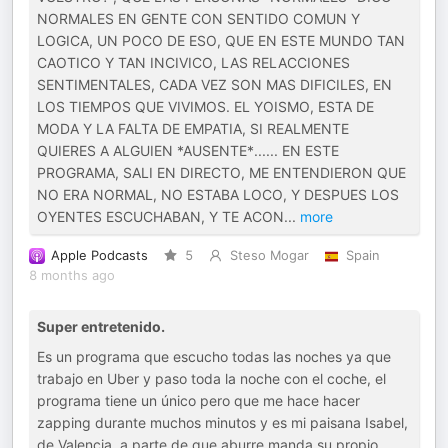
NORMALES EN GENTE CON SENTIDO COMUN Y
LOGICA, UN POCO DE ESO, QUE EN ESTE MUNDO TAN
CAOTICO Y TAN INCIVICO, LAS RELACCIONES
SENTIMENTALES, CADA VEZ SON MAS DIFICILES, EN
LOS TIEMPOS QUE VIVIMOS. EL YOISMO, ESTA DE
MODA Y LA FALTA DE EMPATIA, SI REALMENTE
QUIERES A ALGUIEN *AUSENTE*...... EN ESTE
PROGRAMA, SALI EN DIRECTO, ME ENTENDIERON QUE
NO ERA NORMAL, NO ESTABA LOCO, Y DESPUES LOS
OYENTES ESCUCHABAN, Y TE ACON
...
more
Apple Podcasts
5
Steso Mogar
Spain
8 months ago
Super entretenido.
Es un programa que escucho todas las noches ya que
trabajo en Uber y paso toda la noche con el coche, el
programa tiene un único pero que me hace hacer
zapping durante muchos minutos y es mi paisana Isabel,
de Valencia, a parte de que aburre manda su propio