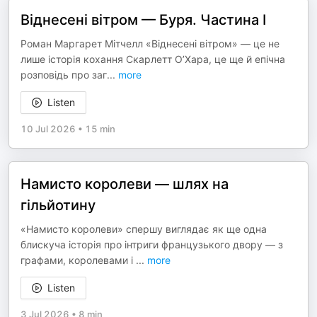
Віднесені вітром — Буря. Частина І
Роман Маргарет Мітчелл «Віднесені вітром» — це не
лише історія кохання Скарлетт О’Хара, це ще й епічна
розповідь про заг
...
more
Listen
10 Jul 2026
•
15 min
Намисто королеви — шлях на
гільйотину
«Намисто королеви» спершу виглядає як ще одна
блискуча історія про інтриги французького двору — з
графами, королевами і
...
more
Listen
3 Jul 2026
•
8 min