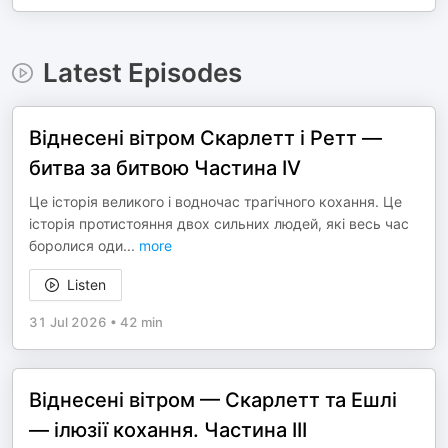
Latest Episodes
Віднесені вітром Скарлетт і Ретт —
битва за битвою Частина IV
Це історія великого і водночас трагічного кохання. Це
історія протистояння двох сильних людей, які весь час
боролися оди
...
more
Listen
31 Jul 2026
•
42 min
Віднесені вітром — Скарлетт та Ешлі
— ілюзії кохання. Частина ІІІ