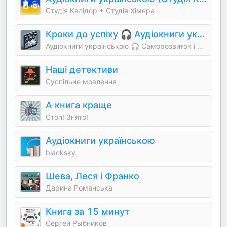
Студія Калідор + Студія Хімера
Кроки до успіху 🎧 Аудіокниги українською
Аудіокниги українською 🎧 Саморозвиток і мотивація
Наші детективи
Суспільне мовлення
А книга краще
Стоп! Знято!
Аудіокниги українською
blacksky
Шева, Леся і Франко
Дарина Романська
Книга за 15 минут
Сергей Рыбников