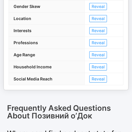
Gender Skew
Reveal
Location
Reveal
Interests
Reveal
Professions
Reveal
Age Range
Reveal
Household Income
Reveal
Social Media Reach
Reveal
Frequently Asked Questions
About
Позивний оʼДок