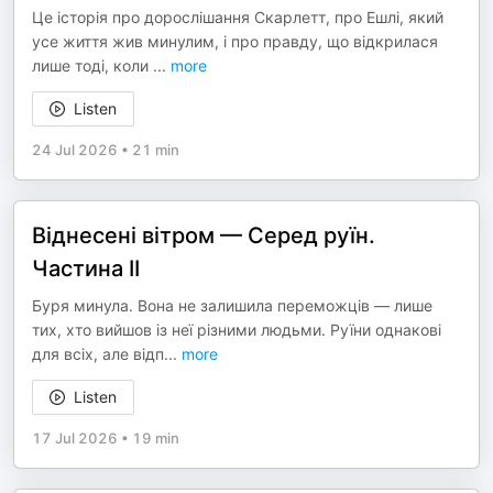
Це історія про дорослішання Скарлетт, про Ешлі, який
усе життя жив минулим, і про правду, що відкрилася
лише тоді, коли
...
more
Listen
24 Jul 2026
•
21 min
Віднесені вітром — Серед руїн.
Частина ІІ
Буря минула. Вона не залишила переможців — лише
тих, хто вийшов із неї різними людьми. Руїни однакові
для всіх, але відп
...
more
Listen
17 Jul 2026
•
19 min