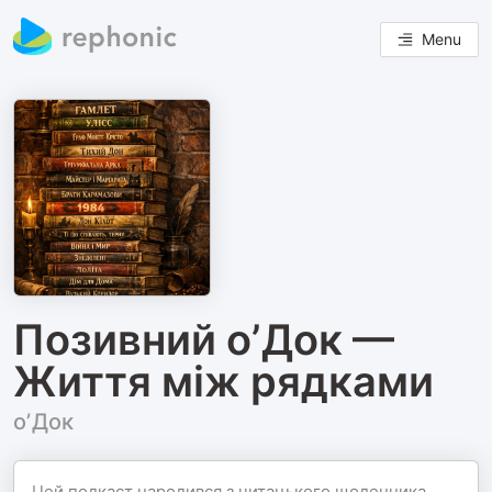
Menu
Позивний оʼДок —
Життя між рядками
оʼДок
Цей подкаст народився з читацького щоденника,