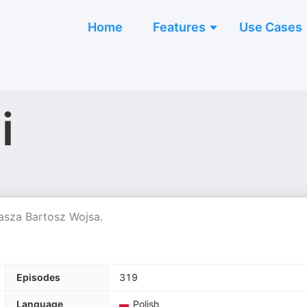
Home
Features
Use Cases
i
rasza Bartosz Wojsa.
Episodes
319
Language
Polish