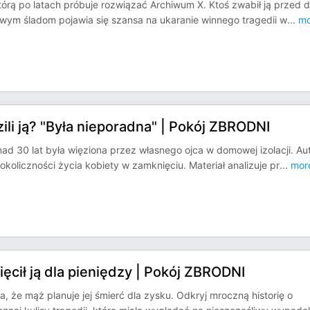
którą po latach próbuje rozwiązać Archiwum X. Ktoś zwabił ją przed 
nowym śladom pojawia się szansa na ukaranie winnego tragedii w
...
mo
ili ją? "Była nieporadna" | Pokój ZBRODNI
ad 30 lat była więziona przez własnego ojca w domowej izolacji. Au
okoliczności życia kobiety w zamknięciu. Materiał analizuje pr
...
mor
ęcił ją dla pieniędzy | Pokój ZBRODNI
, że mąż planuje jej śmierć dla zysku. Odkryj mroczną historię o