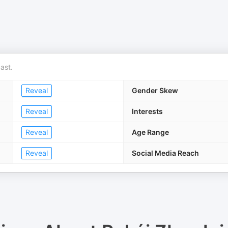
ast.
Reveal
Gender Skew
Reveal
Interests
Reveal
Age Range
Reveal
Social Media Reach