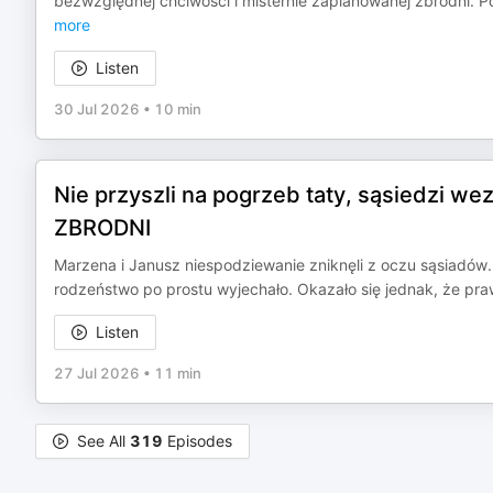
bezwzględnej chciwości i misternie zaplanowanej zbrodni. Po
more
Listen
30 Jul 2026
•
10 min
Nie przyszli na pogrzeb taty, sąsiedzi wez
ZBRODNI
Marzena i Janusz niespodziewanie zniknęli z oczu sąsiadów. 
rodzeństwo po prostu wyjechało. Okazało się jednak, że pra
Listen
27 Jul 2026
•
11 min
See All
319
Episodes