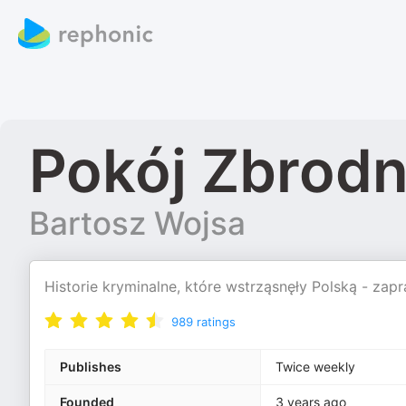
Pokój Zbrodn
Bartosz Wojsa
Historie kryminalne, które wstrząsnęły Polską - zap
989
ratings
Publishes
Twice weekly
Founded
3 years ago