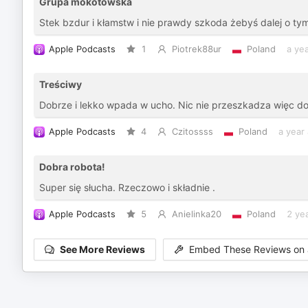
Grupa mokotowska
Stek bzdur i kłamstw i nie prawdy szkoda żebyś dalej o ty
Apple Podcasts
1
Piotrek88ur
Poland
a ye
Treściwy
Dobrze i lekko wpada w ucho. Nic nie przeszkadza więc do
Apple Podcasts
4
Czitossss
Poland
a year
Dobra robota!
Super się słucha. Rzeczowo i składnie .
Apple Podcasts
5
Anielinka20
Poland
2 ye
See More Reviews
Embed These Reviews on 