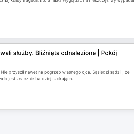
znaj kulisy tragedii, która miała wyglądać na nieszczęśliwy wypade
wali służby. Bliźnięta odnalezione | Pokój
Nie przyszli nawet na pogrzeb własnego ojca. Sąsiedzi sądzili, że
wda jest znacznie bardziej szokująca.