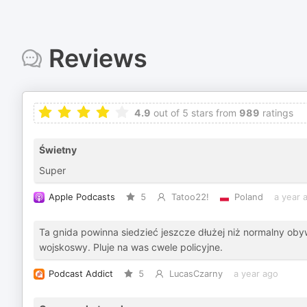
Reviews
4.9
out of 5 stars from
989
ratings
Świetny
Super
Apple Podcasts
5
Tatoo22!
Poland
a year 
Ta gnida powinna siedzieć jeszcze dłużej niż normalny oby
wojskoswy. Pluje na was cwele policyjne.
Podcast Addict
5
LucasCzarny
a year ago