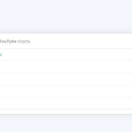
YouTube
charts.
s