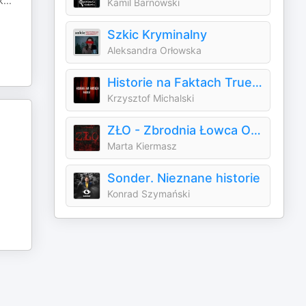
k
...
Kamil Barnowski
Szkic Kryminalny
Aleksandra Orłowska
Historie na Faktach True Crime
Krzysztof Michalski
ZŁO - Zbrodnia Łowca Ofiara
Marta Kiermasz
Sonder. Nieznane historie
Konrad Szymański