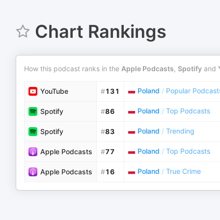
Chart Rankings
How this podcast ranks in the
Apple Podcasts
,
Spotify
and
Poland
/
Popular Podcast
YouTube
#
131
Poland
/
Top Podcasts
Spotify
#
86
Poland
/
Trending
Spotify
#
83
Poland
/
Top Podcasts
Apple Podcasts
#
77
Poland
/
True Crime
Apple Podcasts
#
16