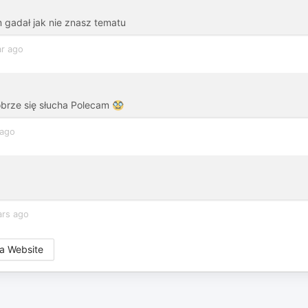
m gadał jak nie znasz tematu
ar ago
brze się słucha Polecam 🥸
 ago
ars ago
a Website