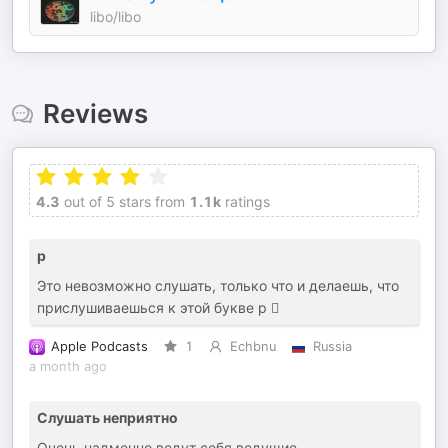
libo/libo
Reviews
4.3
out of 5 stars from
1.1k
ratings
р
Это невозможно слушать, только что и делаешь, что
прислушиваешься к этой букве р 🫪
Apple Podcasts
1
Echbnu
Russia
a month ago
Слушать неприятно
Очень надменно ведут себя ведущие.