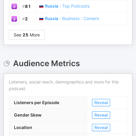
Russia
/
Top Podcasts
#
81
Russia
/
Business
/
Careers
#
2
See
25
More
Audience Metrics
Listeners, social reach, demographics and more for this
podcast.
Listeners per Episode
Reveal
Gender Skew
Reveal
Location
Reveal