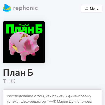
Menu
План Б
Т—Ж
Расследование о том, как прийти к финансовому
успеху. Шеф-редактор Т—Ж Мария Долгополова