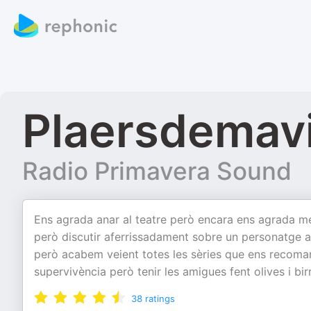
Plaersdemav
Radio Primavera Sound
Ens agrada anar al teatre però encara ens agrada mé
però discutir aferrissadament sobre un personatge a 
però acabem veient totes les sèries que ens recoman
supervivència però tenir les amigues fent olives i bi
38
ratings