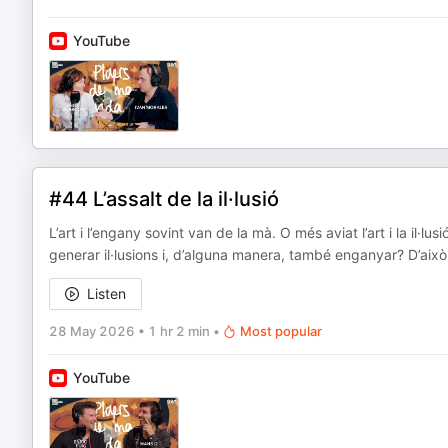
YouTube
#44 L’assalt de la il·lusió
L’art i l’engany sovint van de la mà. O més aviat l’art i la il
generar il·lusions i, d’alguna manera, també enganyar? D’això re
Listen
28 May 2026
•
1 hr 2 min
•
Most popular
YouTube