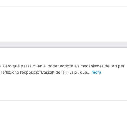
·lusió. Però què passa quan el poder adopta els mecanismes de l’art per
flexiona l’exposició ‘L’assalt de la il·lusió’, que
...
more