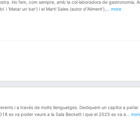
 nostra. Ho fem, com sempre, amb la col·laboradora de gastronomia, 
i ‘Matar un bar’) i el Martí Sales (autor d’’Aliment’),
...
more
erents i a través de molts llenguatges. Dediquem un capítol a parlar
018 es va poder veure a la Sala Beckett i que el 2025 es va e
...
mor