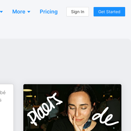
More
Pricing
Sign In
Get Started
 bé
s