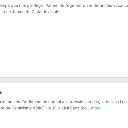
emps que mai per llegir. Parlem de llegir per plaer durant les vacanc
a Irene Jaume de Ciutat Invisible.
a
im un cos. Dediquem un capítol a la pressió estètica, la bellesa i el 
a de ‘Feminisme gòtic’) i la Júlia Llull Sanz (co
...
more