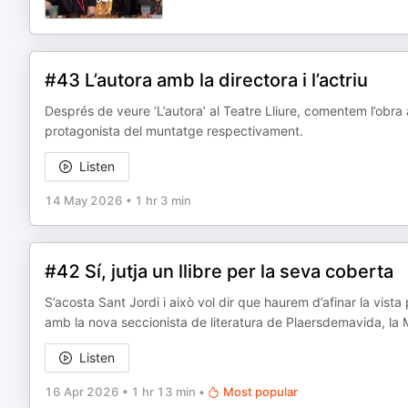
#43 L’autora amb la directora i l’actriu
Després de veure ‘L’autora’ al Teatre Lliure, comentem l’obra 
protagonista del muntatge respectivament.
Listen
14 May 2026
•
1 hr 3 min
#42 Sí, jutja un llibre per la seva coberta
S’acosta Sant Jordi i això vol dir que haurem d’afinar la vista 
amb la nova seccionista de literatura de Plaersdemavida, la 
Listen
16 Apr 2026
•
1 hr 13 min
•
Most popular