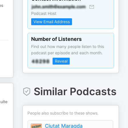
es
Podcast Host
View Email Address
Number of Listeners
Find out how many people listen to this
podcast per episode and each month.
Reveal
Similar Podcasts
culte
People also subscribe to these shows.
Ciutat Maragda