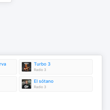
rva
Turbo 3
Radio 3
El sótano
Radio 3