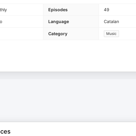
thly
Episodes
49
o
Language
Catalan
Category
Music
nces