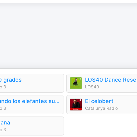
0 grados
LOS40 Dance Rese
o 3
LOS40
Cuando los elefantes sueñan con la música
El celobert
o 3
Catalunya Ràdio
nana
o 3