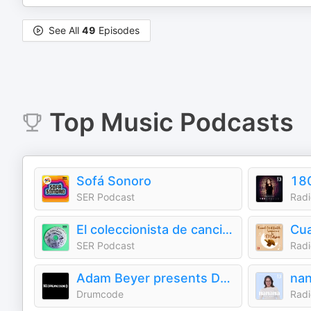
See All
49
Episodes
Top
Music
Podcasts
Sofá Sonoro
18
SER Podcast
Radi
El coleccionista de canciones
SER Podcast
Radi
Adam Beyer presents Drumcode
na
Drumcode
Radi