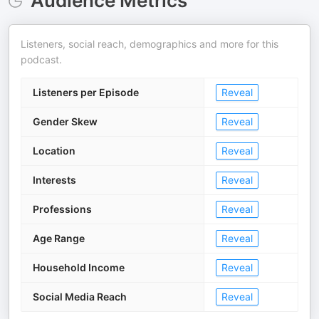
Audience Metrics
Listeners, social reach, demographics and more for this
podcast.
Listeners per Episode
Reveal
Gender Skew
Reveal
Location
Reveal
Interests
Reveal
Professions
Reveal
Age Range
Reveal
Household Income
Reveal
Social Media Reach
Reveal