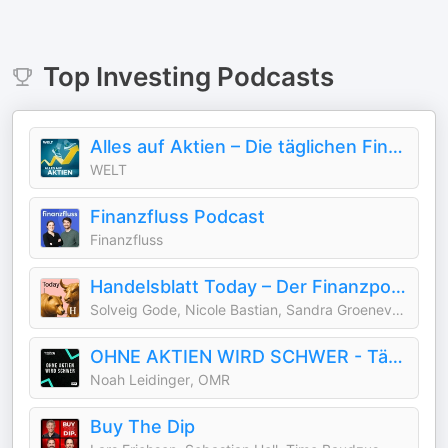
Top
Investing
Podcasts
Alles auf Aktien – Die täglichen Finanzen-News
WELT
Finanzfluss Podcast
Finanzfluss
Handelsblatt Today – Der Finanzpodcast mit News zu Börse, Aktien und Geldanlage
Solveig Gode, Nicole Bastian, Sandra Groeneveld, Nele Dohmen, Anis Mičijević, Ben Mendelson, Aileen Bunte
OHNE AKTIEN WIRD SCHWER - Tägliche Börsen-News
Noah Leidinger, OMR
Buy The Dip