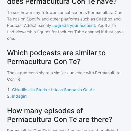
does Permacultura Con Te have?
To see how many followers or subscribers
Permacultura Con
Te
has on Spotify and other platforms such as Castbox and
Podcast Addict, simply
upgrade your account
. You'll also
find viewership figures for their YouTube channel if they have
one.
Which podcasts are similar to
Permacultura Con Te?
These podcasts share a similar audience with
Permacultura
Con Te
:
1
.
Chiedilo alla Storia - Intesa Sanpaolo On Air
2
.
Indagini
How many episodes of
Permacultura Con Te are there?
Permacultura Con Te
launched 4 years ago and
published