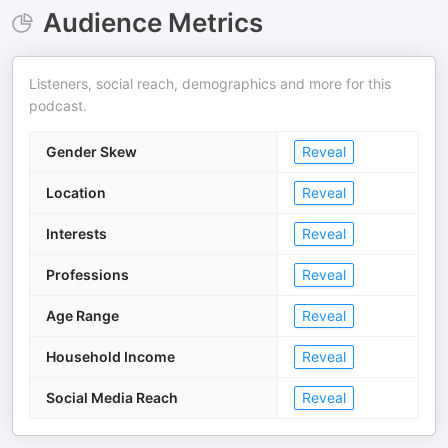
Audience Metrics
Listeners, social reach, demographics and more for this
podcast.
Gender Skew
Reveal
Location
Reveal
Interests
Reveal
Professions
Reveal
Age Range
Reveal
Household Income
Reveal
Social Media Reach
Reveal