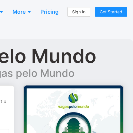
More
Pricing
Sign In
Get Started
pelo Mundo
gas pelo Mundo
tiu