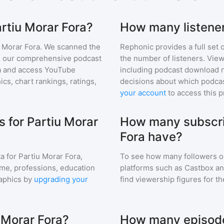
artiu Morar Fora?
How many listener
 Morar Fora
. We scanned the
Rephonic provides a full set 
 in our comprehensive podcast
the number of listeners. View
a
and access YouTube
including podcast download 
s, chart rankings, ratings,
decisions about which podcas
your account
to access this 
 for Partiu Morar
How many subscri
Fora have?
a for
Partiu Morar Fora
,
To see how many followers o
ome, professions, education
platforms such as Castbox an
aphics by
upgrading your
find viewership figures for t
 Morar Fora?
How many episodes