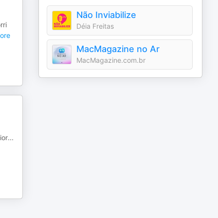
Não Inviabilize
rri
Déia Freitas
ore
MacMagazine no Ar
MacMagazine.com.br
ior
...