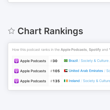
Chart Rankings
How this podcast ranks in the
Apple Podcasts
,
Spotify
and
Brazil
/
Society & Culture
Apple Podcasts
#
30
United Arab Emirates
/
So
Apple Podcasts
#
105
Ireland
/
Society & Cultur
Apple Podcasts
#
135