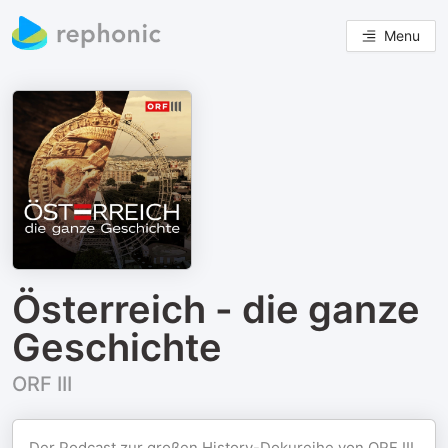
Menu
Österreich - die ganze
Geschichte
ORF III
Der Podcast zur großen History-Dokureihe von ORF III.