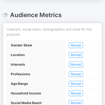
Audience Metrics
Listeners, social reach, demographics and more for this
podcast.
Gender Skew
Reveal
Location
Reveal
Interests
Reveal
Professions
Reveal
Age Range
Reveal
Household Income
Reveal
Social Media Reach
Reveal