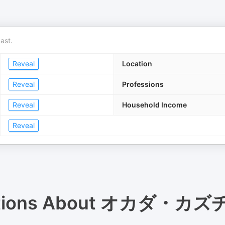
ast.
Reveal
Location
Reveal
Professions
Reveal
Household Income
Reveal
tions About
オカダ・カズ