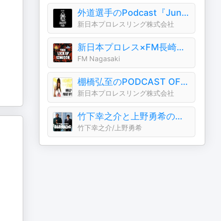
外道選手のPodcast『Junk Yard Radio』
新日本プロレスリング株式会社
新日本プロレス×FM長崎「THE LOCK UP KINGDOM」
FM Nagasaki
棚橋弘至のPODCAST OFF!!
新日本プロレスリング株式会社
竹下幸之介と上野勇希の『なんぼのもんじゃい』
竹下幸之介/上野勇希