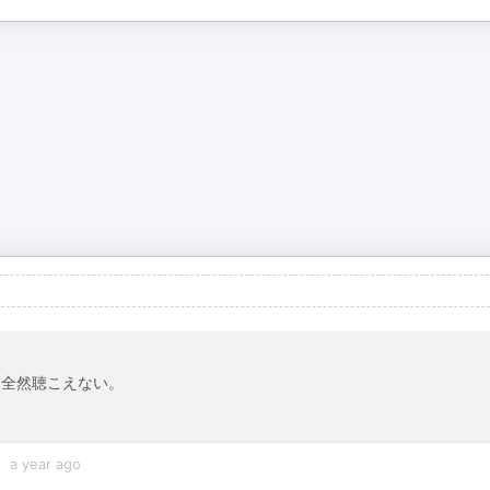
は全然聴こえない。
a year ago