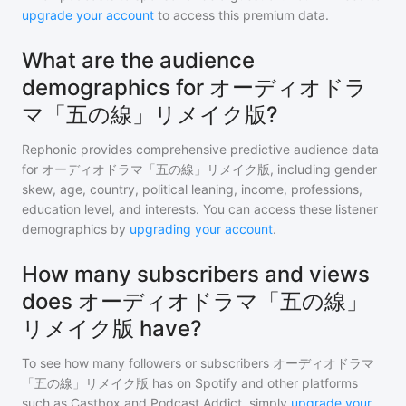
upgrade your account
to access this premium data.
What are the audience
demographics for オーディオドラ
マ「五の線」リメイク版?
Rephonic provides comprehensive predictive audience data
for
オーディオドラマ「五の線」リメイク版
, including gender
skew, age, country, political leaning, income, professions,
education level, and interests. You can access these listener
demographics by
upgrading your account
.
How many subscribers and views
does オーディオドラマ「五の線」
リメイク版 have?
To see how many followers or subscribers
オーディオドラマ
「五の線」リメイク版
has on Spotify and other platforms
such as Castbox and Podcast Addict, simply
upgrade your