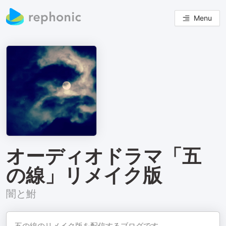
Menu
オーディオドラマ「五
の線」リメイク版
闇と鮒
五の線のリメイク版を配信するブログです