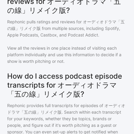
reviews for オーディオドラマ「五
の線」リメイク版?
Rephonic pulls ratings and reviews for
オーディオドラマ「五
の線」リメイク版
from multiple sources, including Spotify,
Apple Podcasts, Castbox, and Podcast Addict.
View all the reviews in one place instead of visiting each
platform individually and use this information to decide if a
show is worth pitching or not.
How do I access podcast episode
transcripts for オーディオドラマ
「五の線」リメイク版?
Rephonic provides full transcripts for episodes of
オーディオ
ドラマ「五の線」リメイク版
. Search within each transcript
for your keywords, whether they be topics, brands or
people, and figure out if it's worth pitching as a guest or
sponsor. You can even set-up alerts to get notified when