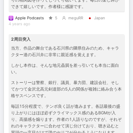
できて嬉しいです。作者様に感謝です。
Apple Podcasts
5
meguRR
Japan
4 years ago
2周目突入
当方、作品の舞台である石川県の隣県住みのため、キャラ
クター達の石川弁に非常に親近感を覚えます。
しかし本作は、そんな地元贔屓を差っ引いても本当に面白
い。
ストーリーは警察、銀行、議員、暴力団、建設会社、そし
てかつて金沢北高元剣道部の5人の関係が複雑に絡み合う本
格サスペンスです。
毎話15分程度で、テンポ良く話が進みます。各話最後の盛
り上がりにはほぼ必ずクライマックス感のあるBGMが入
り、高揚感を煽ります。作者の1人語りなのですが、それぞ
れのキャラクターに合わせて演じ分けており、聴き込むと
冒頭の一言目だけで誰のセリフが分かるようになります