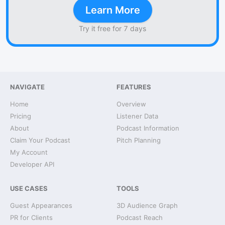
Learn More
Try it free for 7 days
NAVIGATE
FEATURES
Home
Overview
Pricing
Listener Data
About
Podcast Information
Claim Your Podcast
Pitch Planning
My Account
Developer API
USE CASES
TOOLS
Guest Appearances
3D Audience Graph
PR for Clients
Podcast Reach