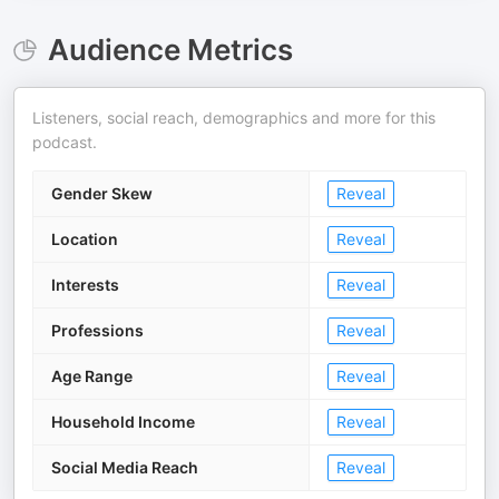
Audience Metrics
Listeners, social reach, demographics and more for this
podcast.
Gender Skew
Reveal
Location
Reveal
Interests
Reveal
Professions
Reveal
Age Range
Reveal
Household Income
Reveal
Social Media Reach
Reveal