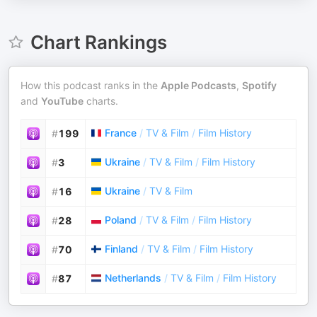
Chart Rankings
How this podcast ranks in the
Apple Podcasts
,
Spotify
and
YouTube
charts.
France
/
TV & Film
/
Film History
#
199
Ukraine
/
TV & Film
/
Film History
#
3
Ukraine
/
TV & Film
#
16
Poland
/
TV & Film
/
Film History
#
28
Finland
/
TV & Film
/
Film History
#
70
Netherlands
/
TV & Film
/
Film History
#
87