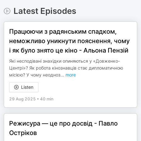
Latest Episodes
Працюючи з радянським спадком,
неможливо уникнути пояснення, чому
і як було знято це кіно - Альона Пензій
Які несподівані знахідки опиняються у «Довженко-
Центрі»? Як робота кінознавців стає дипломатичною
місією? У чому неодноз
...
more
Listen
29 Aug 2025
•
40 min
Режисура — це про досвід - Павло
Остріков