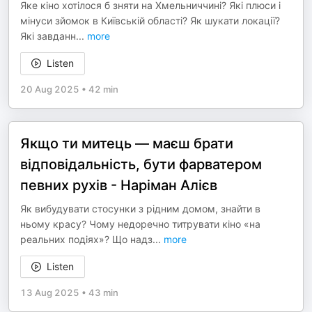
Яке кіно хотілося б зняти на Хмельниччині? Які плюси і
мінуси зйомок в Київській області? Як шукати локації?
Які завданн
...
more
Listen
20 Aug 2025
•
42 min
Якщо ти митець — маєш брати
відповідальність, бути фарватером
певних рухів - Наріман Алієв
Як вибудувати стосунки з рідним домом, знайти в
ньому красу? Чому недоречно титрувати кіно «на
реальних подіях»? Що надз
...
more
Listen
13 Aug 2025
•
43 min