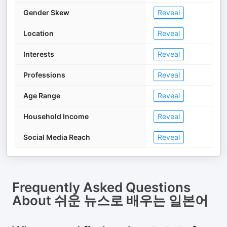
Gender Skew
Reveal
Location
Reveal
Interests
Reveal
Professions
Reveal
Age Range
Reveal
Household Income
Reveal
Social Media Reach
Reveal
Frequently Asked Questions
About
쉬운 뉴스로 배우는 일본어