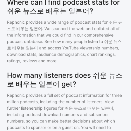
Where can I find podcast stats for
쉬운 뉴스로 배우는 일본어?
Rephonic provides a wide range of podcast stats for
쉬운 뉴
스로 배우는 일본어
. We scanned the web and collated all of
the information that we could find in our comprehensive
podcast database. See how many people listen to
쉬운 뉴스
로 배우는 일본어
and access YouTube viewership numbers,
download stats, audience demographics, chart rankings,
ratings, reviews and more.
How many listeners does 쉬운 뉴스
로 배우는 일본어 get?
Rephonic provides a full set of podcast information for
three
million
podcasts, including the number of listeners. View
further listenership figures for
쉬운 뉴스로 배우는 일본어
,
including podcast download numbers and subscriber
numbers, so you can make better decisions about which
podcasts to sponsor or be a guest on. You will need to