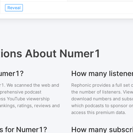
Reveal
tions About
Numer1
Numer1?
How many listene
r1
. We scanned the web and
Rephonic provides a full set 
omprehensive podcast
the number of listeners. View
ess YouTube viewership
download numbers and subscr
nkings, ratings, reviews and
which podcasts to sponsor or
access this premium data.
s for Numer1?
How many subscri