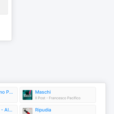
PoretCast di Giacomo Poretti
Maschi
Il Post - Francesco Pacifico
Di Nuovo BARBERO - Alessandro Barbero Podcast
Ripudia