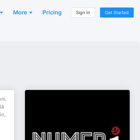
More
Pricing
Sign In
Get Started
ni,
là
io,