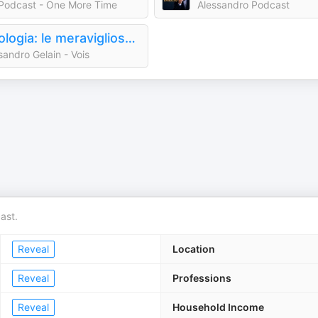
odcast - One More Time
Alessandro Podcast
Mitologia: le meravigliose storie del mondo antico
sandro Gelain - Vois
ast.
Reveal
Location
Reveal
Professions
Reveal
Household Income