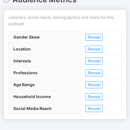
Listeners, social reach, demographics and more for this
podcast.
Gender Skew
Reveal
Location
Reveal
Interests
Reveal
Professions
Reveal
Age Range
Reveal
Household Income
Reveal
Social Media Reach
Reveal