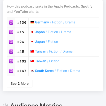
How this podcast ranks in the
Apple Podcasts
,
Spotify
and
YouTube
charts.
Germany
/
Fiction
/
Drama
#
136
Japan
/
Fiction
/
Drama
#
15
Japan
/
Fiction
#
26
Taiwan
/
Fiction
/
Drama
#
45
Taiwan
/
Fiction
#
102
South Korea
/
Fiction
/
Drama
#
167
See
2
More
Audience Metrics