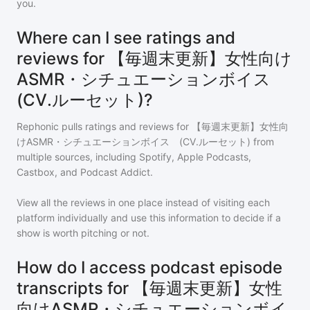
you.
Where can I see ratings and
reviews for 【毎週末更新】女性向け
ASMR・シチュエーションボイス
(CV.ルーセット)?
Rephonic pulls ratings and reviews for
【毎週末更新】女性向
けASMR・シチュエーションボイス (CV.ルーセット)
from
multiple sources, including Spotify, Apple Podcasts,
Castbox, and Podcast Addict.
View all the reviews in one place instead of visiting each
platform individually and use this information to decide if a
show is worth pitching or not.
How do I access podcast episode
transcripts for 【毎週末更新】女性
向けASMR・シチュエーションボイ