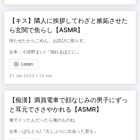
【キス】隣人に挨拶してわざと嫉妬させた
ら玄関で焦らし【ASMR】
待たせたからごめん。お詫びに焦らす。
台本：小深野まい/『溺れるほどに』
Listen
31 Jan 2025
•
10 min
【痴漢】満員電車で顔なじみの男子にずっ
と耳元でささやかれる【ASMR】
俺でイッたんだったら俺のものね
台本：ぱちとら/『久しぶりに出会った君を』