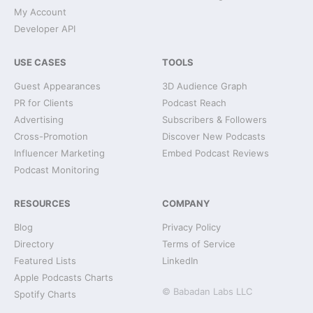
My Account
Developer API
USE CASES
TOOLS
Guest Appearances
3D Audience Graph
PR for Clients
Podcast Reach
Advertising
Subscribers & Followers
Cross-Promotion
Discover New Podcasts
Influencer Marketing
Embed Podcast Reviews
Podcast Monitoring
RESOURCES
COMPANY
Blog
Privacy Policy
Directory
Terms of Service
Featured Lists
LinkedIn
Apple Podcasts Charts
© Babadan Labs LLC
Spotify Charts