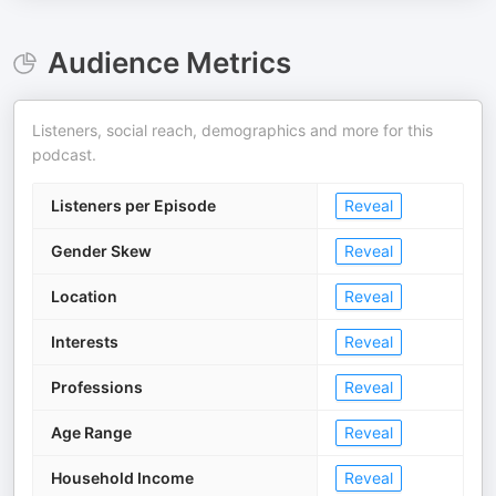
Audience Metrics
Listeners, social reach, demographics and more for this
podcast.
Listeners per Episode
Reveal
Gender Skew
Reveal
Location
Reveal
Interests
Reveal
Professions
Reveal
Age Range
Reveal
Household Income
Reveal