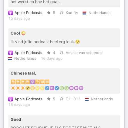
het werkt en hoe het gaat.
Apple Podcasts
5
Koe 🐄
Netherlands
15 days ago
Cool 😜
Ik vind jullie podcast heel erg leuk.😯
Apple Podcasts
4
Amelie van schendel
Netherlands
16 days ago
Chinese taal,
🈚️🈚️🈚️🈚️⚛️📴🈸🈸
✴️✴️✴️☣️♋️♌️♌️♐️🆔♐️♍️♍️♒️♒️♒️
Apple Podcasts
5
TJ—013
Netherlands
18 days ago
Goed
PODCAST SCHRIJF JE ALS PODCAST NIET ALS