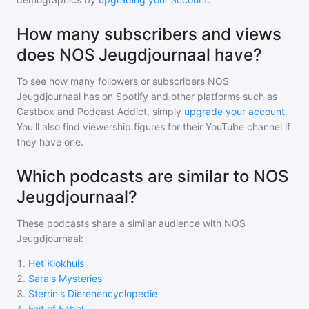
How many subscribers and views
does NOS Jeugdjournaal have?
To see how many followers or subscribers
NOS
Jeugdjournaal
has on Spotify and other platforms such as
Castbox and Podcast Addict, simply
upgrade your account
.
You'll also find viewership figures for their YouTube channel if
they have one.
Which podcasts are similar to NOS
Jeugdjournaal?
These podcasts share a similar audience with
NOS
Jeugdjournaal
:
1
.
Het Klokhuis
2
.
Sara's Mysteries
3
.
Sterrin's Dierenencyclopedie
4
.
Feit of Fabel