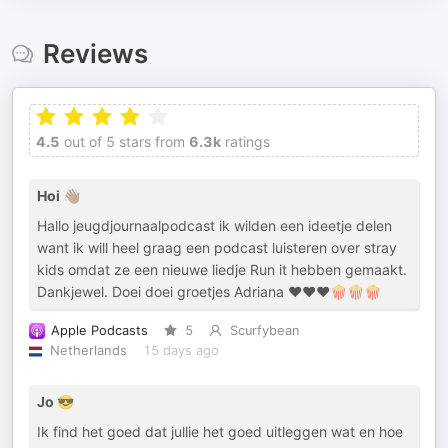
Reviews
4.5
out of 5 stars from
6.3k
ratings
Hoi 👋🏽
Hallo jeugdjournaalpodcast ik wilden een ideetje delen
want ik will heel graag een podcast luisteren over stray
kids omdat ze een nieuwe liedje Run it hebben gemaakt.
Dankjewel. Doei doei groetjes Adriana ♥️♥️♥️🍿🍿🍿
Apple Podcasts
5
Scurfybean
Netherlands
15 days ago
Jo 😎
Ik find het goed dat jullie het goed uitleggen wat en hoe