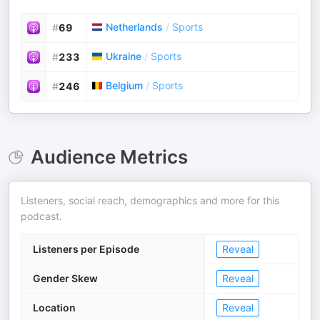
Netherlands
/
Sports
#
69
Ukraine
/
Sports
#
233
Belgium
/
Sports
#
246
Audience Metrics
Listeners, social reach, demographics and more for this
podcast.
Listeners per Episode
Reveal
Gender Skew
Reveal
Location
Reveal