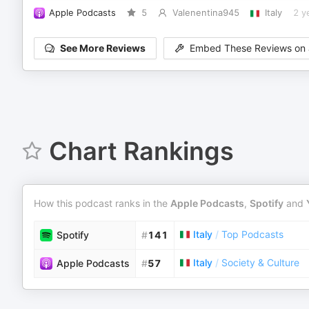
Apple Podcasts
5
Valenentina945
Italy
2 y
See More Reviews
Embed These Reviews on 
Chart Rankings
How this podcast ranks in the
Apple Podcasts
,
Spotify
and
Italy
/
Top Podcasts
Spotify
#
141
Italy
/
Society & Culture
Apple Podcasts
#
57