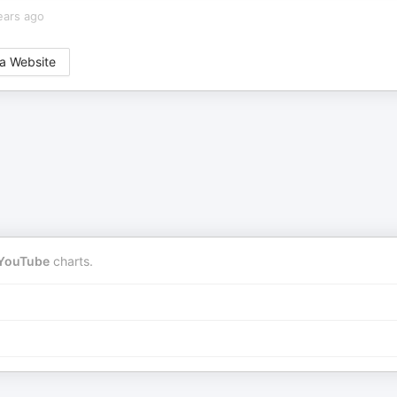
ears ago
a Website
YouTube
charts.