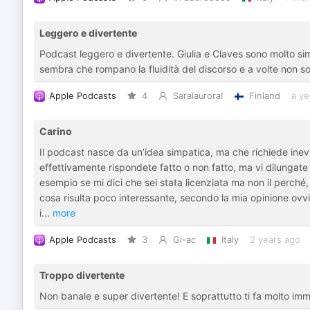
Leggero e divertente
Podcast leggero e divertente. Giulia e Claves sono molto sim
sembra che rompano la fluidità del discorso e a volte non s
Apple Podcasts
4
Saralaurora!
Finland
a ye
Carino
Il podcast nasce da un’idea simpatica, ma che richiede in
effettivamente rispondete fatto o non fatto, ma vi dilungate
esempio se mi dici che sei stata licenziata ma non il perché
cosa risulta poco interessante, secondo la mia opinione ov
i
...
more
Apple Podcasts
3
Gi-ac
Italy
2 years ago
Troppo divertente
Non banale e super divertente! E soprattutto ti fa molto imm