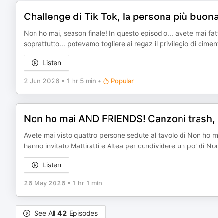
Challenge di Tik Tok, la persona più buon
Non ho mai, season finale! In questo episodio... avete mai fatt
soprattutto... potevamo togliere ai regaz il privilegio di cim
Listen
2 Jun 2026
•
1 hr 5 min
•
Popular
Non ho mai AND FRIENDS! Canzoni trash, add
Avete mai visto quattro persone sedute al tavolo di Non ho ma
hanno invitato Mattiratti e Altea per condividere un po' di No
Listen
26 May 2026
•
1 hr 1 min
See All
42
Episodes