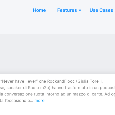
Home
Features
Use Cases
 “Never have I ever” che RockandFiocc (Giulia Torelli,
ese, speaker di Radio m2o) hanno trasformato in un podcast
 la conversazione ruota intorno ad un mazzo di carte. Ad o
ta l’occasione p
...
more