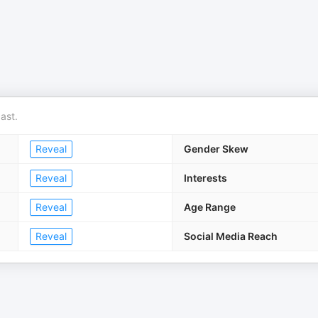
ast.
Reveal
Gender Skew
Reveal
Interests
Reveal
Age Range
Reveal
Social Media Reach