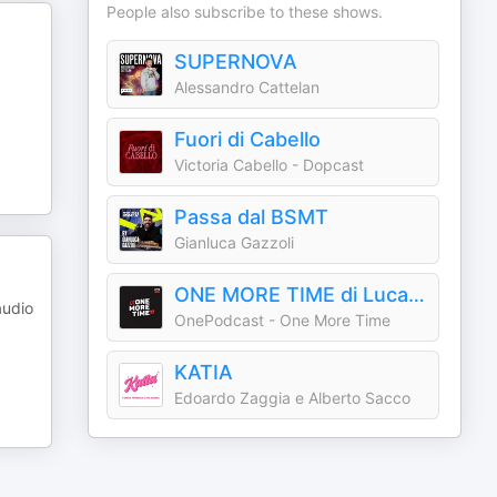
People also subscribe to these shows.
SUPERNOVA
Alessandro Cattelan
Fuori di Cabello
Victoria Cabello - Dopcast
Passa dal BSMT
Gianluca Gazzoli
ONE MORE TIME di Luca Casadei
audio
OnePodcast - One More Time
KATIA
Edoardo Zaggia e Alberto Sacco