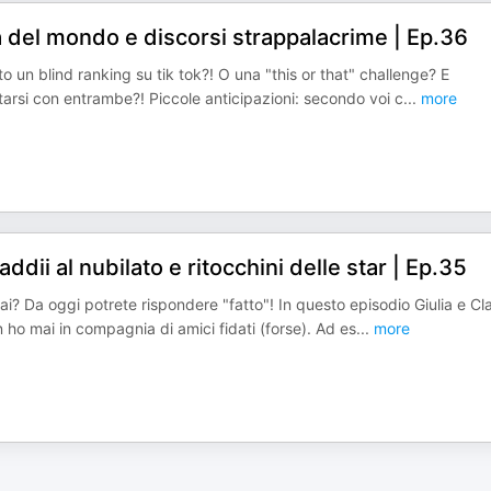
a del mondo e discorsi strappalacrime | Ep.36
o un blind ranking su tik tok?! O una "this or that" challenge? E
entarsi con entrambe?! Piccole anticipazioni: secondo voi c
...
more
ii al nubilato e ritocchini delle star | Ep.35
i? Da oggi potrete rispondere "fatto"! In questo episodio Giulia e Cl
n ho mai in compagnia di amici fidati (forse). Ad es
...
more