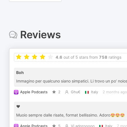
Reviews
4.6
out of 5 stars from
758
ratings
Boh
Immagino per qualcuno siano simpatici. Li trovo un po’ noiosi
Apple Podcasts
2
Ghu€
Italy
2 months ago
❤️
Muoio sempre dalle risate, format bellissimo. Adoro😍😍😍
Apple Podcasts
5
Vi adorooooo
Italy
7 mon