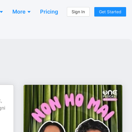
More
Pricing
Sign In
Get Started
,
gni