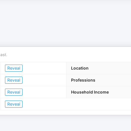
ast.
Reveal
Location
Reveal
Professions
Reveal
Household Income
Reveal