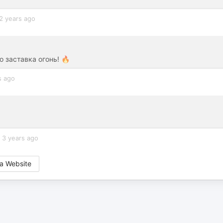
2 years ago
 заставка огонь! 🔥
s ago
3 years ago
a Website