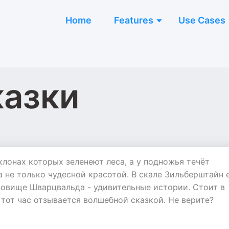
Home
Features
Use Cases
казки
клонах которых зеленеют леса, а у подножья течёт
а не только чудесной красотой. В скале Зильберштайн 
ровище Шварцвальда - удивительные истории. Стоит в
о тот час отзывается волшебной сказкой. Не верите?