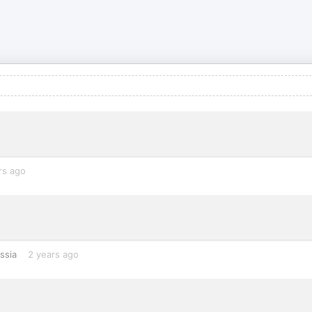
rs ago
ssia
2 years ago