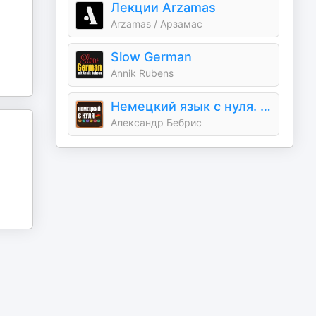
Лекции Arzamas
Arzamas / Арзамас
Slow German
Annik Rubens
Немецкий язык с нуля. Учим немецкий язык по приложению German Galaxy. Уроки
Александр Бебрис