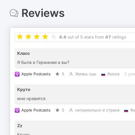
Reviews
4.4
out of 5 stars from
47
ratings
Класс
Я была в Германии а вы?
Apple Podcasts
5
Жизнь суш
Russia
2 yea
Круто
мне нравится
Apple Podcasts
5
неприкольно и страна
Ru
Zz
Круто