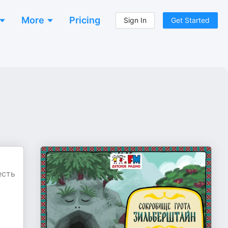
More
Pricing
Sign In
Get Started
есть