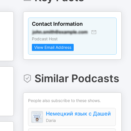
Contact Information
Podcast Host
View Email Address
Similar Podcasts
People also subscribe to these shows.
Немецкий язык с Дашей
Daria