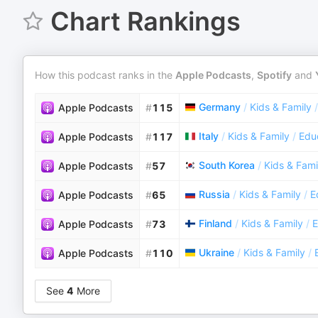
Chart Rankings
How this podcast ranks in the
Apple Podcasts
,
Spotify
and
Germany
/
Kids & Family
/
Apple Podcasts
#
115
Italy
/
Kids & Family
/
Educ
Apple Podcasts
#
117
South Korea
/
Kids & Fami
Apple Podcasts
#
57
Russia
/
Kids & Family
/
E
Apple Podcasts
#
65
Finland
/
Kids & Family
/
E
Apple Podcasts
#
73
Ukraine
/
Kids & Family
/
Apple Podcasts
#
110
See
4
More