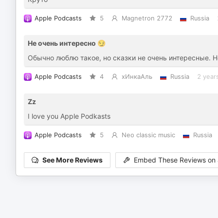
Apple Podcasts
5
Magnetron 2772
Russia
Не очень интересно 😏
Обычно люблю такое, но сказки не очень интересные. Но
Apple Podcasts
4
хИнкаАль
Russia
2 year
Zz
I love you Apple Podkasts
Apple Podcasts
5
Neo classic music
Russia
See More Reviews
Embed These Reviews on 