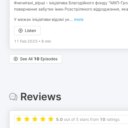
#нечитані_вірші – ініціатива Благодійного фонду "МХП-Гр
повернення забутих імен Розстріляного відродження, яка
У межах ініціативи відомі ук
...
more
Listen
11 Feb 2025
•
8 min
See All
10
Episodes
Reviews
5.0
out of 5 stars from
10
ratings