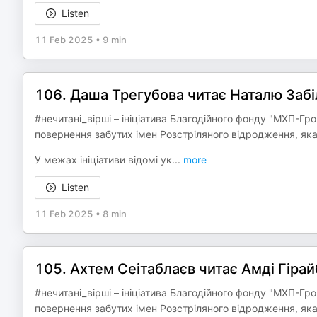
Listen
11 Feb 2025
•
9 min
106. Даша Трегубова читає Наталю Забіл
#нечитані_вірші – ініціатива Благодійного фонду "МХП-Гр
повернення забутих імен Розстріляного відродження, яка
У межах ініціативи відомі ук
...
more
Listen
11 Feb 2025
•
8 min
105. Ахтем Сеітаблаєв читає Амді Гірайб
#нечитані_вірші – ініціатива Благодійного фонду "МХП-Гр
повернення забутих імен Розстріляного відродження, яка