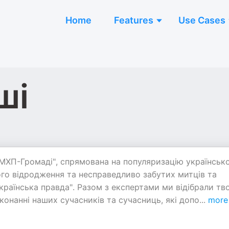
Home
Features
Use Cases
ші
 "МХП-Громаді", спрямована на популяризацію українсько
ого відродження та несправедливо забутих митців та
країнська правда". Разом з експертами ми відібрали тв
иконанні наших сучасників та сучасниць, які допо
...
more