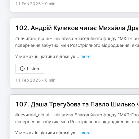
11 Feb 2025
•
9 min
102. Андрій Куликов читає Михайла Драй
#нечитані_вірші – ініціатива Благодійного фонду "МХП-Гр
повернення забутих імен Розстріляного відродження, яка
У межах ініціативи відомі ук
...
more
Listen
11 Feb 2025
•
8 min
107. Даша Трегубова та Павло Шилько ч
#нечитані_вірші – ініціатива Благодійного фонду "МХП-Гр
повернення забутих імен Розстріляного відродження, яка
У межах ініціативи відомі ук
...
more