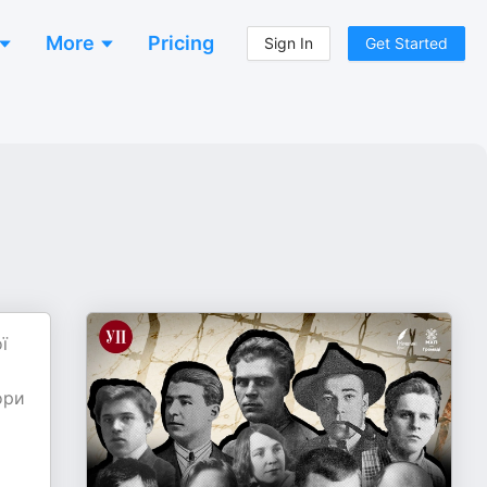
More
Pricing
Sign In
Get Started
ї
ори