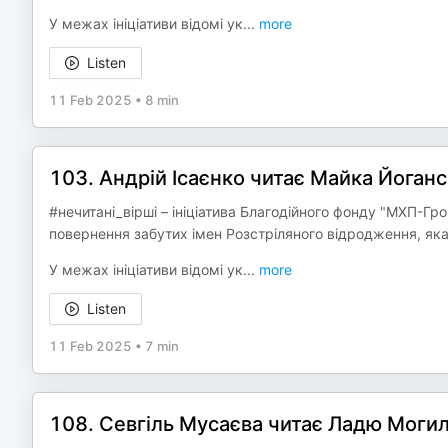
У межах ініціативи відомі ук
...
more
Listen
11 Feb 2025
•
8 min
103. Андрій Ісаєнко читає Майка Йогансе
#нечитані_вірші – ініціатива Благодійного фонду "МХП-Гр
повернення забутих імен Розстріляного відродження, яка
У межах ініціативи відомі ук
...
more
Listen
11 Feb 2025
•
7 min
108. Севгіль Мусаєва читає Ладю Могиля