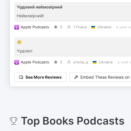
Чудовий неймовірний
Неймовірний!
Apple Podcasts
5
17nana
Ukraine
a year 
🤗
Чудово!
Apple Podcasts
5
xristia_q
Ukraine
a year 
See More Reviews
Embed These Reviews on 
Top
Books
Podcasts