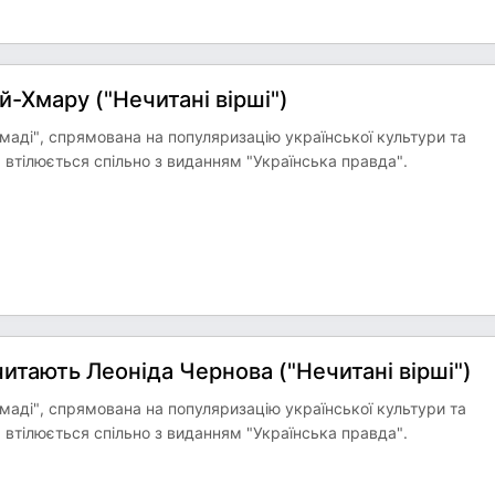
-Хмару ("Нечитані вірші")
омаді", спрямована на популяризацію української культури та
 втілюється спільно з виданням "Українська правда".
итають Леоніда Чернова ("Нечитані вірші")
омаді", спрямована на популяризацію української культури та
 втілюється спільно з виданням "Українська правда".