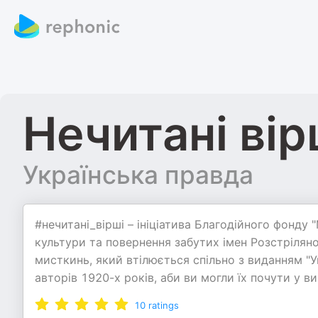
Нечитані вір
Українська правда
#нечитані_вірші – ініціатива Благодійного фонду
культури та повернення забутих імен Розстрілян
мисткинь, який втілюється спільно з виданням "У
авторів 1920-х років, аби ви могли їх почути у в
10
ratings