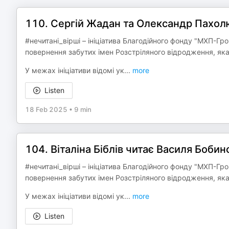
110. Сергій Жадан та Олександр Пахолю
#нечитані_вірші – ініціатива Благодійного фонду "МХП-Гр
повернення забутих імен Розстріляного відродження, яка
У межах ініціативи відомі ук
...
more
Listen
18 Feb 2025
•
9 min
104. Віталіна Біблів читає Василя Бобинс
#нечитані_вірші – ініціатива Благодійного фонду "МХП-Гр
повернення забутих імен Розстріляного відродження, яка
У межах ініціативи відомі ук
...
more
Listen