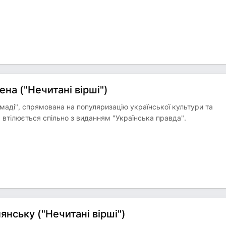
на ("Нечитані вірші")
омаді", спрямована на популяризацію української культури та
 втілюється спільно з виданням "Українська правда".
нську ("Нечитані вірші")