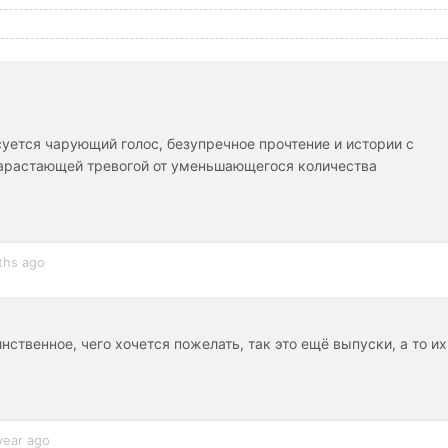
суется чарующий голос, безупречное прочтение и истории с
 нарастающей тревогой от уменьшающегося количества
ths ago
ственное, чего хочется пожелать, так это ещё выпуски, а то их
year ago