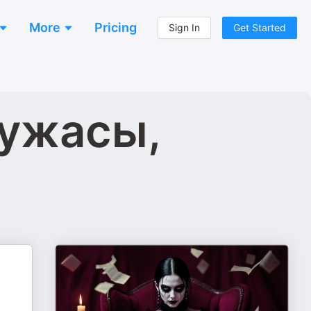
More
Pricing
Sign In
Get Started
 ужасы,