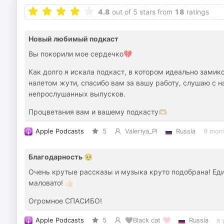
4.8
out of 5 stars from
18
ratings
Новый любимый подкаст
Вы покорили мое сердечко💔
Как долго я искала подкаст, в котором идеально замик
налетом жути, спасибо вам за вашу работу, слушаю с
непрослушанных выпусков.
Процветания вам и вашему подкасту🫶🏼
Apple Podcasts
5
Valeriya_Pl
Russia
9 mon
Благодарность 🥹
Очень крутые рассказы и музыка круто подобрана! Един
маловато! 👍🏻
Огромное СПАСИБО!
Apple Podcasts
5
🖤Black cat 🩷
Russia
a 