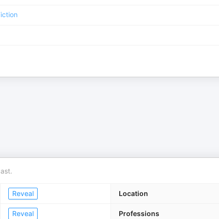
iction
ast.
Reveal
Location
Reveal
Professions