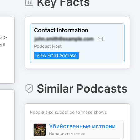
Key Facts
Contact Information
970-
емя
Podcast Host
View Email Address
Similar Podcasts
People also subscribe to these shows.
Убийственные истории
Вечерние чтения