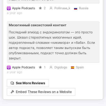
Apple Podcasts
2
Pollinaaa_k
Russia
a year ago
Мизогинный сексистский контент
Последний эпизод с эндокринологом — это просто
шок. Шквал стереотипных мизогинных идей,
подкрепленный словами «кикимора» и «баба». Если
автор подкаста, позволяет таким выпускам быть
опубликованными, подкаст точно должен быть
закрыт.
Apple Podcasts
1
Digidogs
Spain
a year ago
See More Reviews
Embed These Reviews on a Website