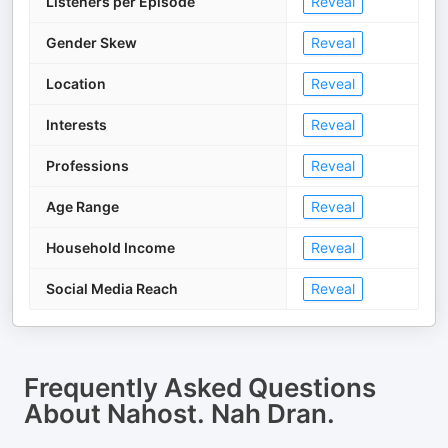
Listeners per Episode
Reveal
Gender Skew
Reveal
Location
Reveal
Interests
Reveal
Professions
Reveal
Age Range
Reveal
Household Income
Reveal
Social Media Reach
Reveal
Frequently Asked Questions
About
Nahost. Nah Dran.