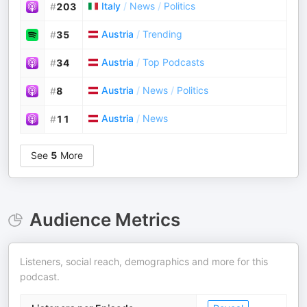
Italy
/
News
/
Politics
#
203
Austria
/
Trending
#
35
Austria
/
Top Podcasts
#
34
Austria
/
News
/
Politics
#
8
Austria
/
News
#
11
See
5
More
Audience Metrics
Listeners, social reach, demographics and more for this
podcast.