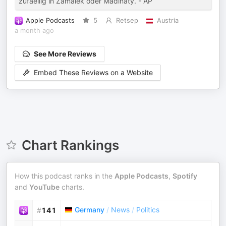
zufaellig in Zamalek oder Madinaty. - AP
Apple Podcasts
5
Retsep
Austria
a month ago
See More Reviews
Embed These Reviews on a Website
Chart Rankings
How this podcast ranks in the
Apple Podcasts
,
Spotify
and
YouTube
charts.
Germany
/
News
/
Politics
#
141