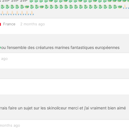
dragons SVP SVP SVP 🐉🐉🐉🐉🐲🐉🐉🐲🐉🐉🐲🐉🐉🐲🐉🐉🐲🐲🐲🐲
🐉🐉🐉🐉🐲🐉🐉🐲🐉🐉🐉🐉🐉🐉🐉🐉🐉🐉🐉🐉🐉🐉🐉🐲🙏🏻🙏
🙏🏻🙏🏻🙏🏻🙏🏻🙏🏻🙏🏻🙏🏻
France
2 months ago
🐲ou l’ensemble des créatures marines fantastiques européennes
 ago
s faire un sujet sur les skinoilceur merci et j’ai vraiment bien aimé
months ago