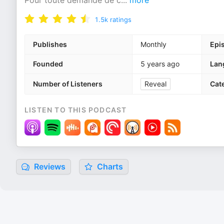
Pour toute demande de c
...
more
1.5k
ratings
Publishes
Monthly
Epi
Founded
5 years ago
Lan
Number of Listeners
Reveal
Cat
LISTEN TO THIS PODCAST
Reviews
Charts