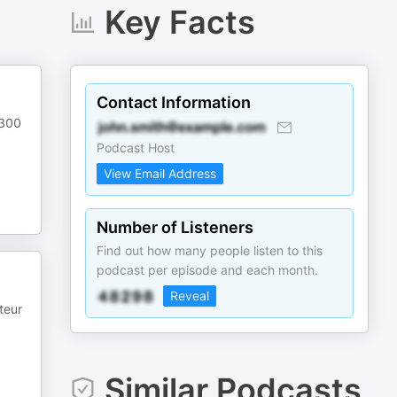
Key Facts
Contact Information
 300
Podcast Host
View Email Address
Number of Listeners
Find out how many people listen to this
podcast per episode and each month.
Reveal
teur
Similar Podcasts