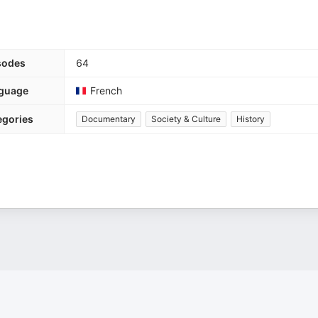
sodes
64
guage
French
egories
Documentary
Society & Culture
History