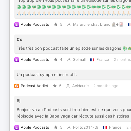
Trop trop bien vous pouvez faire un épisode sur les 
🐉🐉🐉🐲🐉🐉🐲🐉🐉🐲🐉🐉🐲🐉🐉🐲🐲🐉🐉🐲🐉🐉🐲
🙏🏻🙏🏻🙏🏻🙏🏻🙏🏻🙏🏻🙏🏻🙏🏻🙏🏻🙏🏻🙏🏻🙏🏻🙏🏻🙏🏻🙏🏻🙏🏻🙏🏻🙏🏻🙏🏻🙏🏻🙏🏻🙏🏻🙏🏻
Apple Podcasts
5
Maruru le chat branc 🥷🏼♣️🎴
Cc
Très très bon podcast faite un épisode sur les dragons 🐉
Apple Podcasts
4
Solmall
France
2 months
Un podcast sympa et instructif.
Podcast Addict
5
Acidauric
2 months ago
Bj
Bonjour va au Podcasts sont trop bien est-ce que vous pourrai
l’épisode avec la Baba yaga car j’écoute aussi ces histoires
Apple Podcasts
5
Polito2014-t9
France
2 