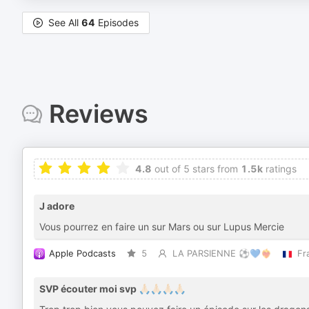
See All
64
Episodes
Reviews
4.8
out of 5 stars from
1.5k
ratings
J adore
Vous pourrez en faire un sur Mars ou sur Lupus Mercie
Apple Podcasts
5
LA PARSIENNE ⚽️💙❤️‍🔥
Fr
SVP écouter moi svp 🙏🏻🙏🏻🙏🏻🙏🏻