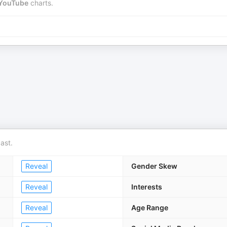
YouTube
charts.
ast.
Reveal
Gender Skew
Reveal
Interests
Reveal
Age Range