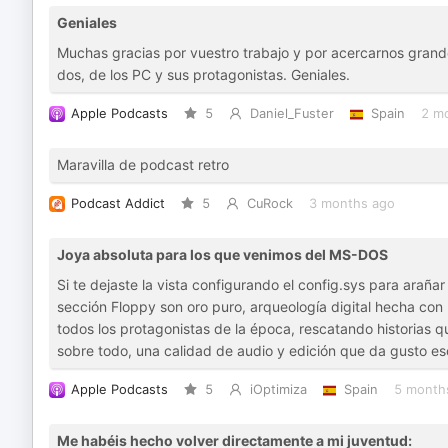
Geniales
Muchas gracias por vuestro trabajo y por acercarnos grandes
dos, de los PC y sus protagonistas. Geniales.
Apple Podcasts
5
Daniel_Fuster
Spain
2 m
Maravilla de podcast retro
Podcast Addict
5
CuRock
3 months ago
Joya absoluta para los que venimos del MS-DOS
Si te dejaste la vista configurando el config.sys para araña
sección Floppy son oro puro, arqueología digital hecha con
todos los protagonistas de la época, rescatando historias q
sobre todo, una calidad de audio y edición que da gusto es
Apple Podcasts
5
iOptimiza
Spain
5 month
Me habéis hecho volver directamente a mi juventud: