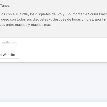
iTunes.
cios con el PC 286, los disquetes de 5¼ y 3½, montar la Sound Blast
juego con todos sus disquetes y, después de horas y horas, ¡por fin
ndos entre muchas y muchas mas .
months ago
a Website