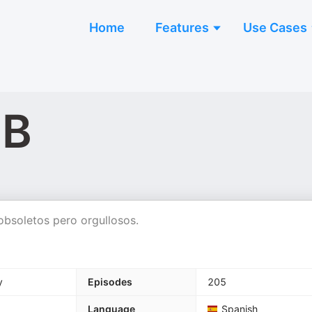
Home
Features
Use Cases
UB
obsoletos pero orgullosos.
y
Episodes
205
Language
Spanish