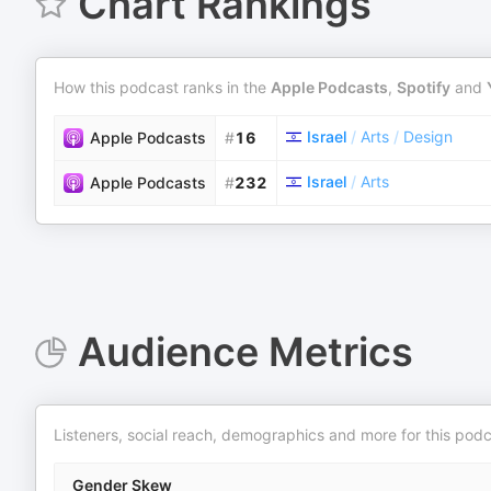
Chart Rankings
How this podcast ranks in the
Apple Podcasts
,
Spotify
and
Israel
/
Arts
/
Design
Apple Podcasts
#
16
Israel
/
Arts
Apple Podcasts
#
232
Audience Metrics
Listeners, social reach, demographics and more for this podc
Gender Skew