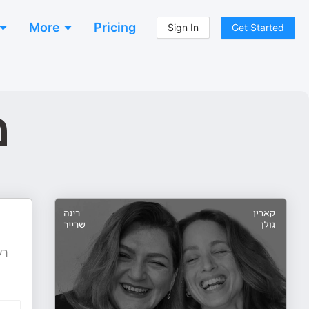
More
Pricing
Sign In
Get Started
מ
רע